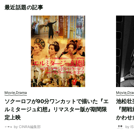
最近話題の記事
Movie,Drama
Movie,Dr
ソクーロフが90分ワンカットで描いた『エ
池松壮
ルミタージュ幻想』リマスター版が期間限
『開戦
定上映
かわせ
by CINRA編集部
by I