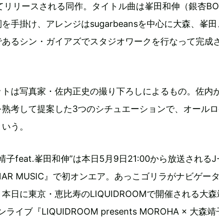
てリリースされる同作。タイトル曲は峯田和伸（銀杏BO
を手掛け、アレンジはsugarbeansを中心に大森、峯
であるシン・ガイアズでスタジオワークを行なって完成
ットは写真家・佐内正史の撮り下ろしによるもの。佐内
を熟考して提案した3つのシチュエーションで、オールロ
という。
e 大森靖子feat.峯田和伸”は本日5月9日21:00から放送されるJ
NAR MUSIC』で初オンエア。あっこゴリラがナビゲー
本日に東京・恵比寿のLIQUIDROOMで開催される大森
イブ『LIQUIDROOM presents MOROHA × 大森