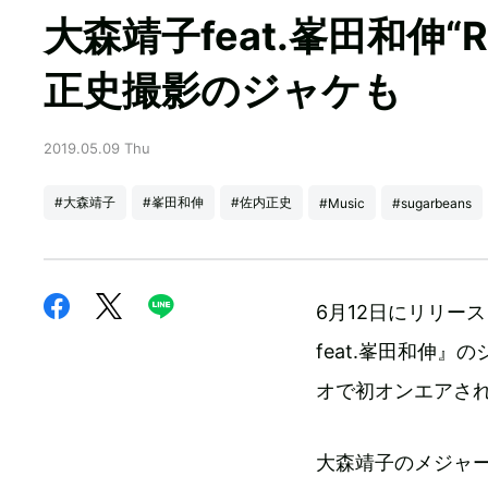
大森靖子feat.峯田和伸“Re
正史撮影のジャケも
2019.05.09 Thu
#大森靖子
#峯田和伸
#佐内正史
#Music
#sugarbeans
6月12日にリリース
feat.峯田和伸
オで初オンエアさ
大森靖子のメジャ