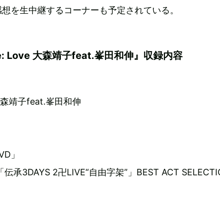
感想を生中継するコーナーも予定されている。
e: Love 大森靖子feat.峯田和伸』収録内容
e 大森靖子feat.峯田和伸
DVD」
3DAYS 2卍LIVE“自由字架”」BEST ACT SELECTI