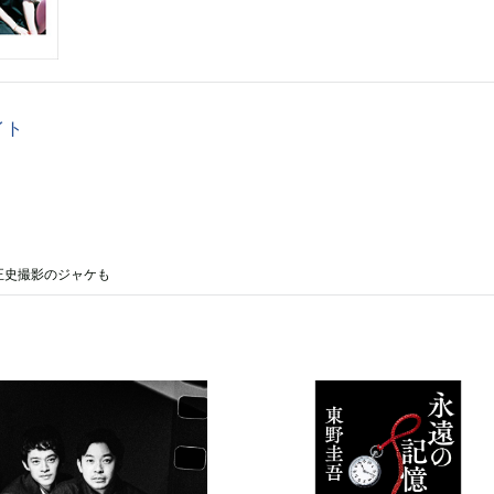
イト
 佐内正史撮影のジャケも