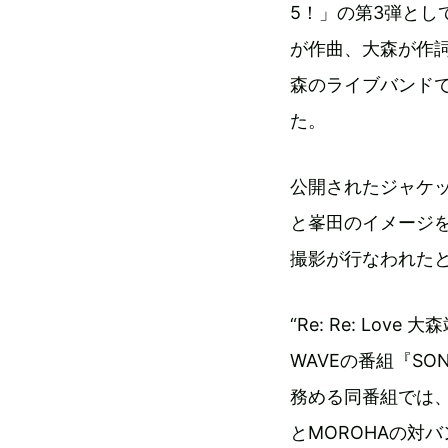
5！」の第3弾とし
が作曲、大森が作詞
森のライブバンド
た。
公開されたジャケ
と峯田のイメージ
撮影が行なわれた
“Re: Re: Lov
WAVEの番組『SO
務める同番組では、
とMOROHAの対バンラ