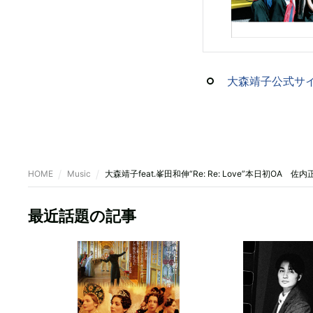
大森靖子公式サ
HOME
Music
大森靖子feat.峯田和伸“Re: Re: Love”本日初OA
最近話題の記事