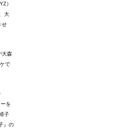
YZ）
田、大
させ
が大森
ケで
-
ターを
靖子
靖子』の