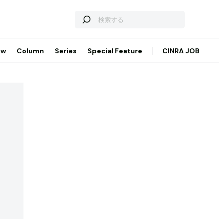
ew
Column
Series
Special Feature
CINRA JOB