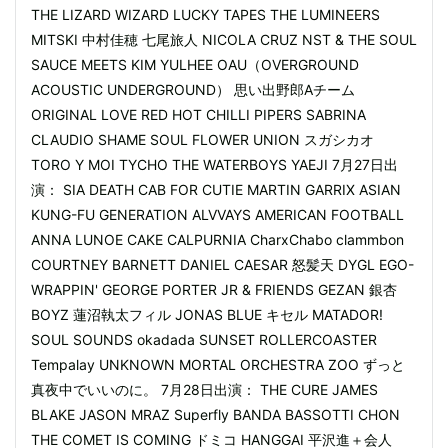
THE LIZARD WIZARD LUCKY TAPES THE LUMINEERS
MITSKI 中村佳穂 七尾旅人 NICOLA CRUZ NST & THE SOUL
SAUCE MEETS KIM YULHEE OAU（OVERGROUND
ACOUSTIC UNDERGROUND） 思い出野郎Aチーム
ORIGINAL LOVE RED HOT CHILLI PIPERS SABRINA
CLAUDIO SHAME SOUL FLOWER UNION スガシカオ
TORO Y MOI TYCHO THE WATERBOYS YAEJI 7月27日出
演： SIA DEATH CAB FOR CUTIE MARTIN GARRIX ASIAN
KUNG-FU GENERATION ALVVAYS AMERICAN FOOTBALL
ANNA LUNOE CAKE CALPURNIA CharxChabo clammbon
COURTNEY BARNETT DANIEL CAESAR 怒髪天 DYGL EGO-
WRAPPIN' GEORGE PORTER JR & FRIENDS GEZAN 銀杏
BOYZ 蓮沼執太フィル JONAS BLUE キセル MATADOR!
SOUL SOUNDS okadada SUNSET ROLLERCOASTER
Tempalay UNKNOWN MORTAL ORCHESTRA ZOO ずっと
真夜中でいいのに。 7月28日出演： THE CURE JAMES
BLAKE JASON MRAZ Superfly BANDA BASSOTTI CHON
THE COMET IS COMING ドミコ HANGGAI 平沢進＋会人