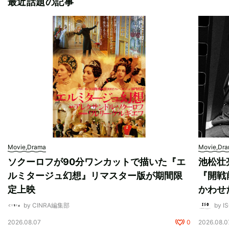
最近話題の記事
Movie,Drama
Movie,Dr
ソクーロフが90分ワンカットで描いた『エ
池松壮
ルミタージュ幻想』リマスター版が期間限
『開戦
定上映
かわせ
by CINRA編集部
by I
2026.08.07
0
2026.08.0