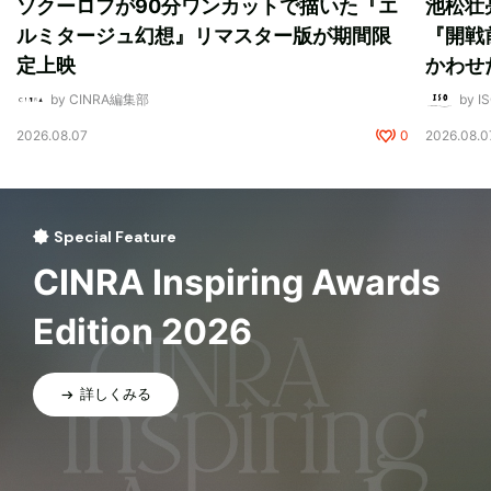
ソクーロフが90分ワンカットで描いた『エ
池松壮
ルミタージュ幻想』リマスター版が期間限
『開戦
定上映
かわせ
by CINRA編集部
by I
2026.08.07
0
2026.08.0
Special Feature
CINRA Inspiring Awards
Edition 2026
詳しくみる