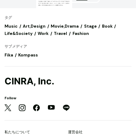
タグ
Music
Art,Design
Movie,Drama
Stage
Book
Life&Society
Work
Travel
Fashion
サブメディア
Fika
Kompass
CINRA, Inc.
Follow
私たちについて
運営会社