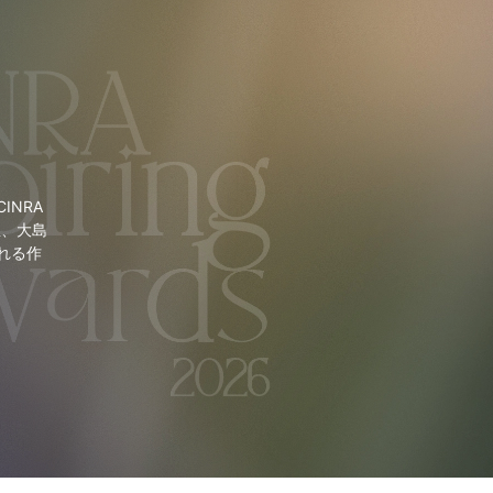
NRA
里、大島
れる作