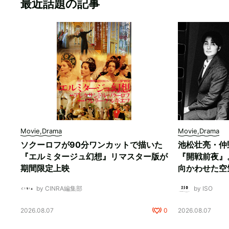
最近話題の記事
Movie,Drama
Movie,Drama
ソクーロフが90分ワンカットで描いた
池松壮亮・仲
『エルミタージュ幻想』リマスター版が
『開戦前夜』
期間限定上映
向かわせた空
by CINRA編集部
by ISO
2026.08.07
0
2026.08.07