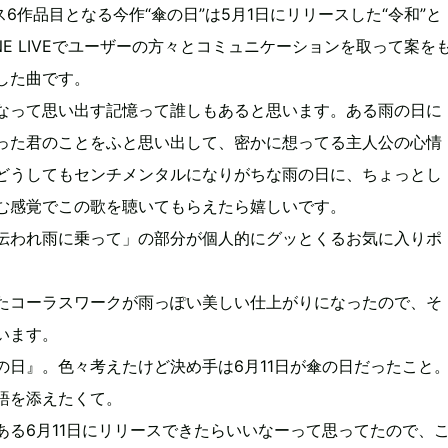
リリース6作品目となる今作“傘の日”は5月1日にリリースした“令和”と
NE LIVEでユーザーの方々とコミュニケーションを取って案を
した曲です。
なって思い出す記憶って誰しもあると思います。ある雨の日に
った君のことをふと思い出して、密かに想ってる主人公の心情
どうしてもセンチメンタルになりがちな雨の日に、ちょっとし
む感覚でこの歌を聴いてもらえたら嬉しいです。
伝われ雨に乗って」の部分が個人的にグッとくるお気に入りポ
たコーラスワークが雨っぽい美しい仕上がりになったので、そ
います。
の日』。色々考えたけど決め手は6月11日が傘の日だったこと
語を添えたくて。
ある6月11日にリリースできたらいいなーって思ってたので、