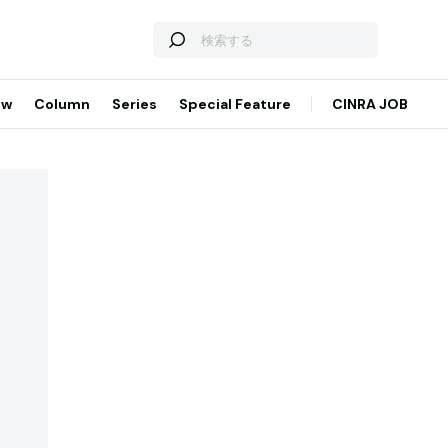
ew
Column
Series
Special Feature
CINRA JOB