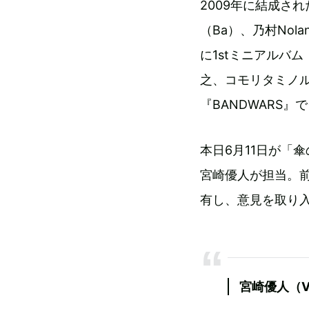
2009年に結成された
（Ba）、乃村Nol
に1stミニアルバ
之、コモリタミノ
『BANDWARS
本日6月11日が「
宮崎優人が担当。前作
有し、意見を取り
宮崎優人（V