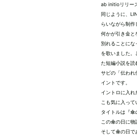
ab initio
同じように、LI
らいながら制作
何かが引き金と
別れることにな
を歌いました。
た短編小説を読
サビの「伝われ
イントです。
イントロに入れ
こも気に入って
タイトルは『傘
この傘の日に物
そして傘の日で