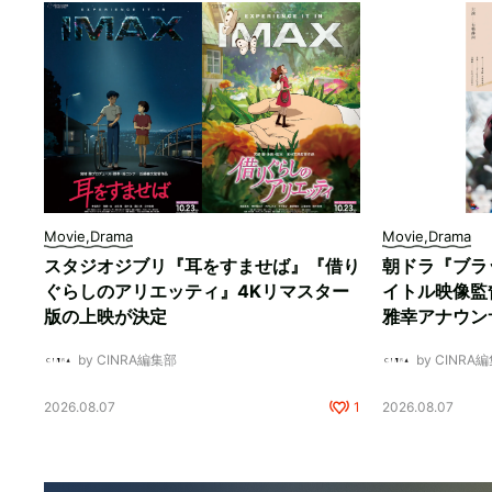
Movie,Drama
Movie,Drama
スタジオジブリ『耳をすませば』『借り
朝ドラ『ブラ
ぐらしのアリエッティ』4Kリマスター
イトル映像監
版の上映が決定
雅幸アナウン
by CINRA編集部
by CINRA
2026.08.07
1
2026.08.07