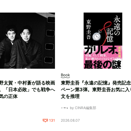
Book
野太賀・中村蒼が語る映画
東野圭吾『永遠の記憶』発売記念
。「日本必敗」でも戦争へ
ペーン第3弾。東野圭吾お気に入
気の正体
文を推理
by CINRA編集部
131
2026.08.07