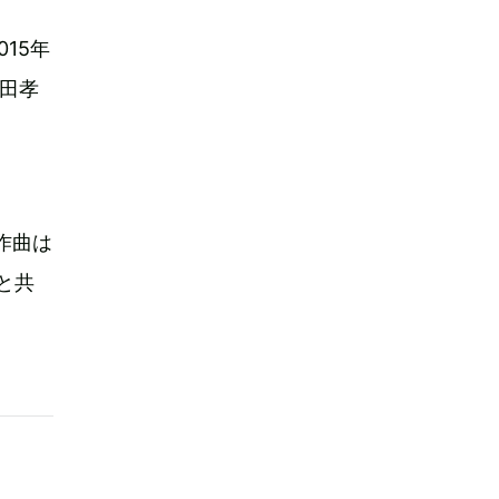
015年
山田孝
作曲は
と共