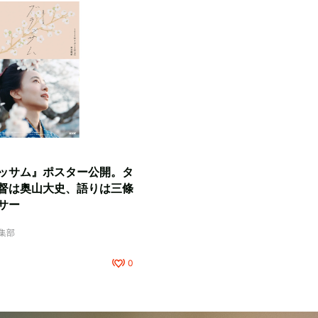
ッサム』ポスター公開。タ
督は奥山大史、語りは三條
サー
編集部
0