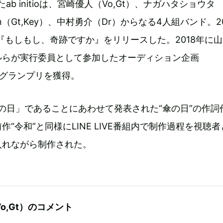
ab initioは、宮崎優人（Vo,Gt）、ナガハタショウタ
an（Gt,Key）、中村勇介（Dr）からなる4人組バンド。2
ム『もしもし、奇跡ですか』をリリースした。2018年に
ルらが実行委員として参加したオーディション企画
』でグランプリを獲得。
傘の日」であることにあわせて発表された“傘の日”の作詞
“令和”と同様にLINE LIVE番組内で制作過程を視聴者
入れながら制作された。
o,Gt）のコメント