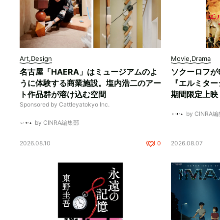
Art,Design
Movie,Drama
名古屋「HAERA」はミュージアムのよ
ソクーロフが
うに体験する商業施設。塩内浩二のアー
『エルミター
ト作品群が溶け込む空間
期間限定上映
Sponsored by Cattleyatokyo Inc.
by CINRA
by CINRA編集部
2026.08.10
0
2026.08.07