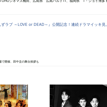
TOHOシネマズ梅田、広島県 広島バルト11、福岡県 T・ジョイ博多 
ずラブ ～LOVE or DEAD～』公開記念！連続ドラマイッキ見
場で開催、田中圭の舞台挨拶も