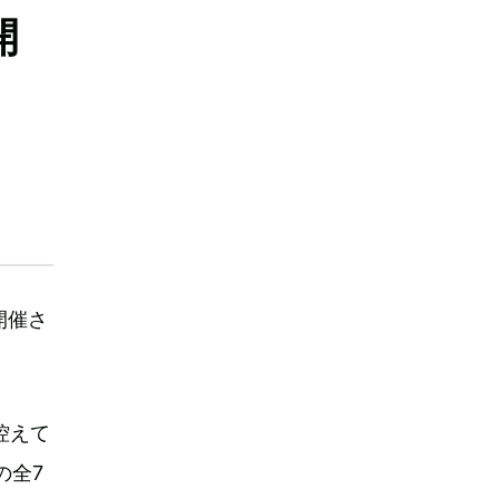
開
開催さ
も控えて
の全7