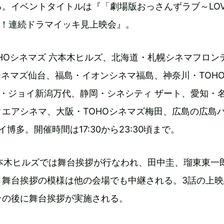
。イベントタイトルは『「劇場版おっさんずラブ～LOVE
念！連続ドラマイッキ見上映会』。
HOシネマズ 六本木ヒルズ、北海道・札幌シネマフロン
シネマズ仙台、福島・イオンシネマ福島、神奈川・TOH
・ジョイ新潟万代、静岡・シネシティ ザート、愛知・
エアシネマ、大阪・TOHOシネマズ梅田、広島の広島
イ博多。開催時間は17:30から23:30頃まで。
六本木ヒルズでは舞台挨拶が行なわれ、田中圭、瑠東東一
。舞台挨拶の模様は他の会場でも中継される。3話の上映
その後に舞台挨拶が実施される。