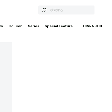
ew
Column
Series
Special Feature
CINRA JOB