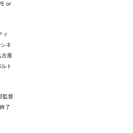
 or
ティ
Oシネ
名古屋
バルト
郎監督
終了