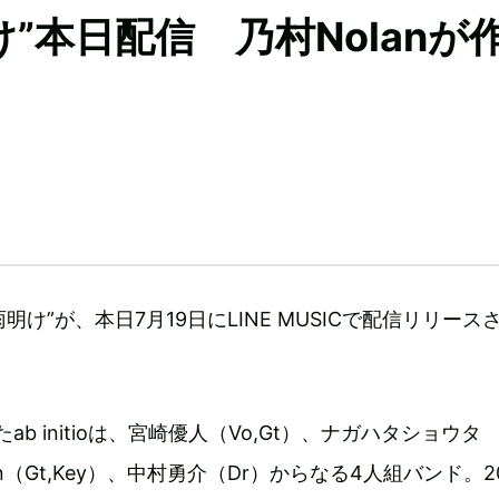
雨明け”本日配信 乃村Nolanが
曲“梅雨明け”が、本日7月19日にLINE MUSICで配信リリース
ab initioは、宮崎優人（Vo,Gt）、ナガハタショウタ
an（Gt,Key）、中村勇介（Dr）からなる4人組バンド。2