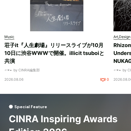
Music
Art,Design
荘子it『人生劇場』リリースライブが10月
Rhizo
10日に渋谷WWWで開催。illicit tsuboiと
Unde
共演
NUK
by CINRA編集部
by 
2026.08.06
0
2026.08.0
Special Feature
CINRA Inspiring Awards