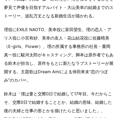
夢見て声優を目指すアルバイト・大山美幸の結婚までのス
トーリー、波乱万丈となる新婚生活が描かれる。
理役にEXILE NAOTO、美幸役に富田望生、理の恋人・ア
リス役に小宮有紗、美幸の友人・花山結花役に佐藤晴美
（E-girls、Flower）、理の所属する事務所の社長・重岡
真一役に駿河太郎がキャスティング。脚本は原作者でもあ
る鈴木が担当し、原作をもとに新たなラブストーリーが展
開する。主題歌はDream Amiによる倖田來未“恋のつぼ
み”のカバー。
鈴木は「僕は妻と交際0日で結婚して17年目。今だからこ
そ、交際0日で結婚することとか、結婚の意味、結婚した
後の夫婦と仕事の形とかを描けたらと思いました」、