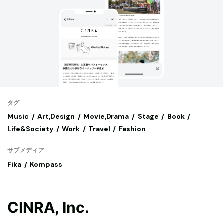
タグ
Music
Art,Design
Movie,Drama
Stage
Book
Life&Society
Work
Travel
Fashion
サブメディア
Fika
Kompass
CINRA, Inc.