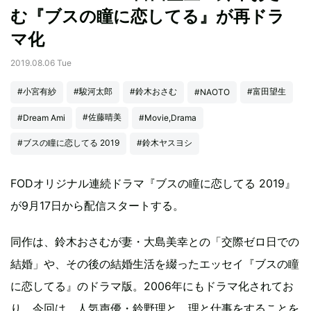
む『ブスの瞳に恋してる』が再ドラ
マ化
2019.08.06 Tue
#小宮有紗
#駿河太郎
#鈴木おさむ
#富田望生
#NAOTO
#佐藤晴美
#Dream Ami
#Movie,Drama
#ブスの瞳に恋してる 2019
#鈴木ヤスヨシ
FODオリジナル連続ドラマ『ブスの瞳に恋してる 2019』
が9月17日から配信スタートする。
同作は、鈴木おさむが妻・大島美幸との「交際ゼロ日での
結婚」や、その後の結婚生活を綴ったエッセイ『ブスの瞳
に恋してる』のドラマ版。2006年にもドラマ化されてお
り、今回は、人気声優・鈴野理と、理と仕事をすることを