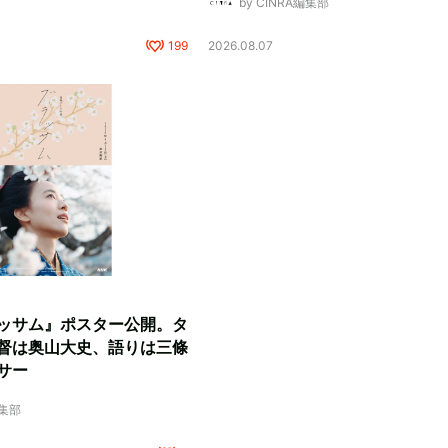
by CINRA編集部
199
2026.08.07
ッサム』ポスター公開。タ
督は奥山大史、語りは三條
サー
編集部