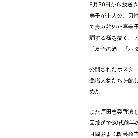
9月30日から放送
美子が主人公。男
て歩み始めた喜美
闘する様を描く。
『夏子の酒』『ホ
公開されたポスタ
登場人物たちを配
めた。
また戸田恵梨香演じ
回放送で30代前半
月間およぶ陶芸稽