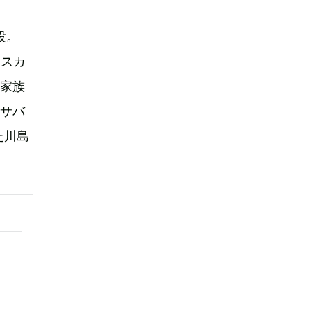
設。
「スカ
の家族
（サバ
た川島