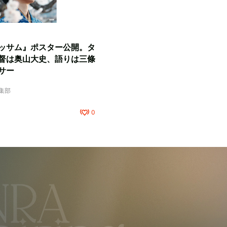
ッサム』ポスター公開。タ
督は奥山大史、語りは三條
サー
編集部
0