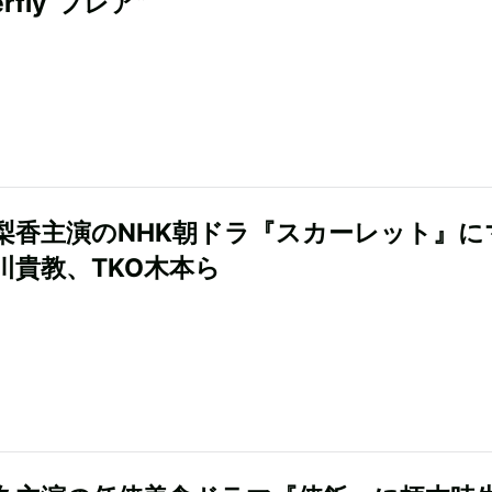
rfly“フレア”
梨香主演のNHK朝ドラ『スカーレット』に
川貴教、TKO木本ら