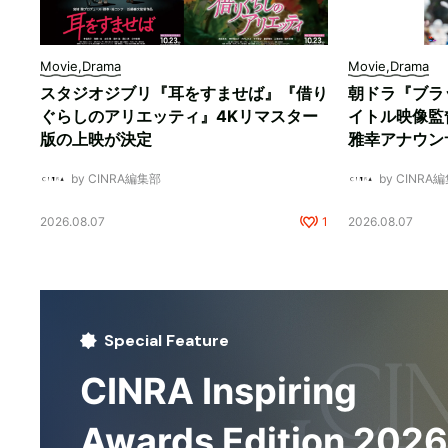
Movie,Drama
Movie,Drama
スタジオジブリ『耳をすませば』『借り
朝ドラ『ブラ
ぐらしのアリエッティ』4Kリマスター
イトル映像監
版の上映が決定
雅幸アナウン
by CINRA編集部
by CINRA
2026.08.07
1
2026.08.07
Special Feature
CINRA Inspiring
Awards Edition 2026