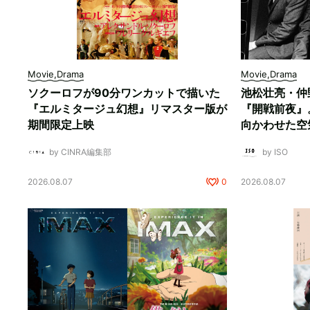
Movie,Drama
Movie,Drama
ソクーロフが90分ワンカットで描いた
池松壮亮・仲
『エルミタージュ幻想』リマスター版が
『開戦前夜』
期間限定上映
向かわせた空
by CINRA編集部
by ISO
2026.08.07
0
2026.08.07