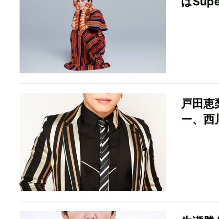
はSupe
戸田恵
ー、西