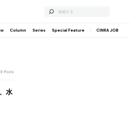
ew
Column
Series
Special Feature
CINRA JOB
 9 Posts
、水