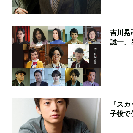
吉川晃
誠一、
『スカ
子役で