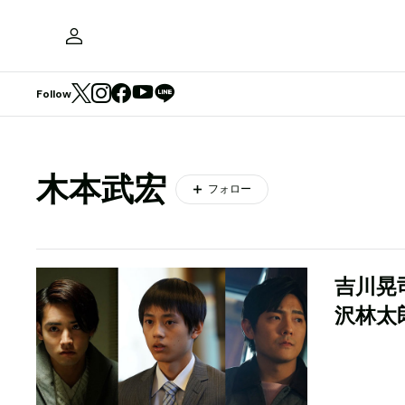
Follow
木本武宏
フォロー
吉川晃
沢林太