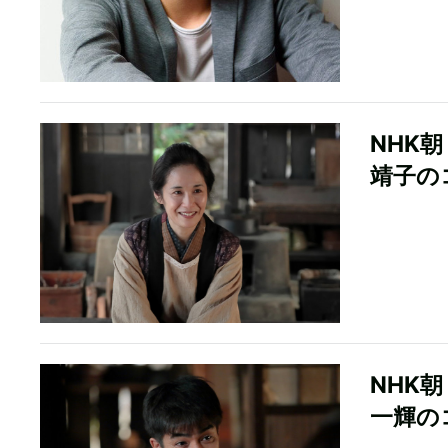
NHK
靖子の
NHK
一輝の