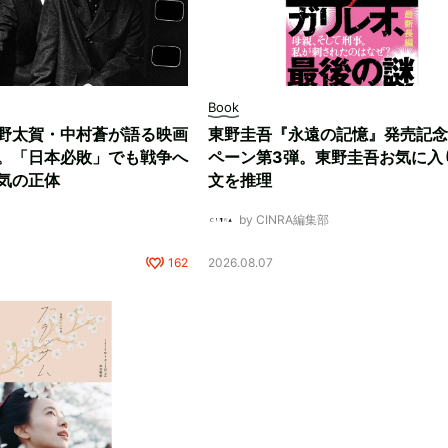
Book
野太賀・中村蒼が語る映画
東野圭吾『永遠の記憶』発売記念
。「日本必敗」でも戦争へ
ペーン第3弾。東野圭吾お気に入
気の正体
文を推理
by CINRA編集部
162
2026.08.07