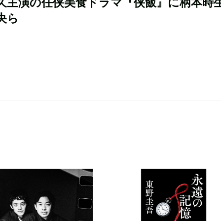
久主演の任侠美食ドラマ『侠飯』に柄本時
央ら