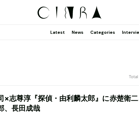
Latest
News
Categories
Intervi
Total
司×志尊淳『探偵・由利麟太郎』に赤楚衛二
郎、長田成哉