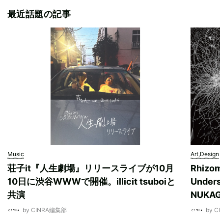
最近話題の記事
Music
Art,Design
荘子it『人生劇場』リリースライブが10月
Rhizo
10日に渋谷WWWで開催。illicit tsuboiと
Unde
共演
NUK
by CINRA編集部
by 