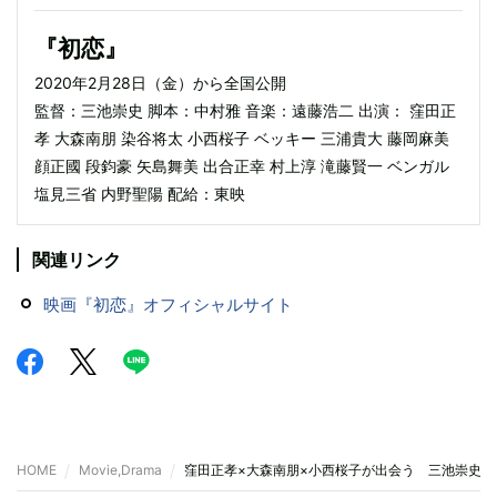
『初恋』
2020年2月28日（金）から全国公開
監督：三池崇史 脚本：中村雅 音楽：遠藤浩二 出演： 窪田正
孝 大森南朋 染谷将太 小西桜子 ベッキー 三浦貴大 藤岡麻美
顔正國 段鈞豪 矢島舞美 出合正幸 村上淳 滝藤賢一 ベンガル
塩見三省 内野聖陽 配給：東映
関連リンク
映画『初恋』オフィシャルサイト
HOME
Movie,Drama
窪田正孝×大森南朋×小西桜子が出会う 三池崇史