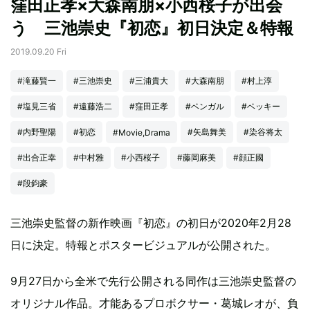
窪田正孝×大森南朋×小西桜子が出会
う 三池崇史『初恋』初日決定＆特報
2019.09.20 Fri
#滝藤賢一
#三池崇史
#三浦貴大
#大森南朋
#村上淳
#塩見三省
#遠藤浩二
#窪田正孝
#ベンガル
#ベッキー
#内野聖陽
#初恋
#矢島舞美
#染谷将太
#Movie,Drama
#出合正幸
#中村雅
#小西桜子
#藤岡麻美
#顔正國
#段鈞豪
三池崇史監督の新作映画『初恋』の初日が2020年2月28
日に決定。特報とポスタービジュアルが公開された。
9月27日から全米で先行公開される同作は三池崇史監督の
オリジナル作品。才能あるプロボクサー・葛城レオが、負