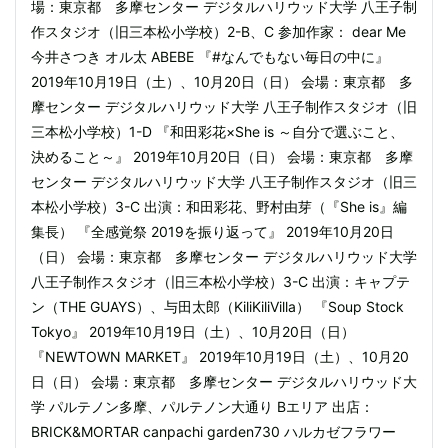
場：東京都 多摩センター デジタルハリウッド大学 八王子制
作スタジオ（旧三本松小学校）2-B、C 参加作家： dear Me
今井さつき オル太 ABEBE 『#なんでもない毎日の中に』
2019年10月19日（土）、10月20日（日） 会場：東京都 多
摩センター デジタルハリウッド大学 八王子制作スタジオ（旧
三本松小学校）1-D 『和田彩花×She is ～自分で選ぶこと、
決めること～』 2019年10月20日（日） 会場：東京都 多摩
センター デジタルハリウッド大学 八王子制作スタジオ（旧三
本松小学校）3-C 出演：和田彩花、野村由芽（『She is』編
集長） 『全感覚祭 2019を振り返って』 2019年10月20日
（日） 会場：東京都 多摩センター デジタルハリウッド大学
八王子制作スタジオ（旧三本松小学校）3-C 出演：キャプテ
ン（THE GUAYS）、与田太郎（KiliKiliVilla） 『Soup Stock
Tokyo』 2019年10月19日（土）、10月20日（日）
『NEWTOWN MARKET』 2019年10月19日（土）、10月20
日（日） 会場：東京都 多摩センター デジタルハリウッド大
学 パルテノン多摩、パルテノン大通り Bエリア 出店：
BRICK&MORTAR canpachi garden730 ハルカゼフラワー