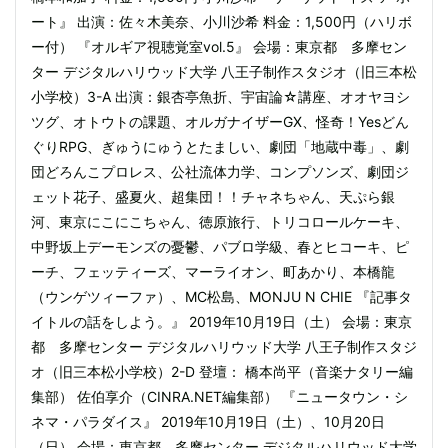
ート』 出演：佐々木美奈、小川沙希 料金：1,500円（ハリボ
ー付） 『オルギア視聴覚室vol.5』 会場：東京都 多摩セン
ター デジタルハリウッド大学 八王子制作スタジオ（旧三本松
小学校）3-A 出演：銀杏亭魚折、宇宙論☆講座、オオヤヨシ
ツグ、オトウトの課題、オルガナイザーGX、怪奇！Yesどん
ぐりRPG、ぎゅうにゅうとたましい、劇団「地蔵中毒」、劇
団どろんこプロレス、公社流体力学、コンプソンズ、劇団ジ
ェット花子、盛夏火、超集団！！チャネちゃん、天ぷら銀
河、東京にこにこちゃん、徳原旅行、トリコロールケーキ、
中野坂上デーモンズの憂鬱、パブロ学級、春とヒコーキ、ピ
ーチ、フェッティーズ、マーライオン、町あかり、本橋龍
（ウンゲツィーファ）、MC松島、MONJU N CHIE 『記事タ
イトルの話をしよう。』 2019年10月19日（土） 会場：東京
都 多摩センター デジタルハリウッド大学 八王子制作スタジ
オ（旧三本松小学校）2-D 登壇： 橋本尚平（音楽ナタリー編
集部） 佐伯享介（CINRA.NET編集部） 『ニュータウン・シ
ネマ・パラダイス』 2019年10月19日（土）、10月20日
（日） 会場：東京都 多摩センター デジタルハリウッド大学