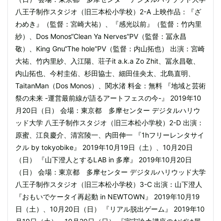
八王子制作スタジオ（旧三本松小学校）2-A 上映作品：『ざ
わめき』（監督：宮崎大祐）、『感光以前』（監督：竹内里
紗）、Dos Monos“Clean Ya Nerves”PV（監督：冨永昌
敬）、King Gnu“The hole”PV（監督：内山拓也） 出演：宮崎
大祐、竹内里紗、入江陽、荘子it a.k.a Zo Zhit、冨永昌敬、
内山拓也、今村圭佑、杉田協士、細田佳央太、北島直明、
TaitanMan（Dos Monos）、関水渚 料金：無料 『地域と芸術
祭の未来 -運営最前線が語るアートフェスの今-』 2019年10
月20日（日） 会場：東京都 多摩センター デジタルハリウ
ッド大学 八王子制作スタジオ（旧三本松小学校）2-D 出演：
原蜜、江良慶介、清宮陵一、内田伸一 『1hフリーレンタサイ
クル by tokyobike』 2019年10月19日（土）、10月20日
（日） 『山下澄人とするLAB in 多摩』 2019年10月20日
（日） 会場：東京都 多摩センター デジタルハリウッド大学
八王子制作スタジオ（旧三本松小学校）3-C 出演：山下澄人
『おもいでケータイ再起動 in NEWTOWN』 2019年10月19
日（土）、10月20日（日） 『リアル脱出ゲーム』 2019年10