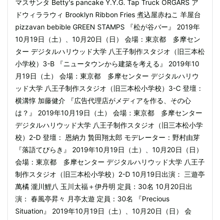
マスサンタ Betty's pancake Y.Y.G. Tap Truck ORGARS ア
ドウィララウィ Brooklyn Ribbon Fries 煮込屋赤ねこ 羊屋台
pizzavan bebible GREEN STAMPS 『松が谷バー』 2019年
10月19日（土）、10月20日（日） 会場：東京都 多摩セン
ター デジタルハリウッド大学 八王子制作スタジオ（旧三本松
小学校）3-B 『ニュータウンから建築を考える』 2019年10
月19日（土） 会場：東京都 多摩センター デジタルハリウ
ッド大学 八王子制作スタジオ（旧三本松小学校）3-C 登壇：
横溝惇 加藤健介 『広告代理店がメディアを作る、その心
は？』 2019年10月19日（土） 会場：東京都 多摩センター
デジタルハリウッド大学 八王子制作スタジオ（旧三本松小学
校）2-D 登壇： 恩納力 贄田翔太郎 モデレーター：野村由芽
『落語てびらき』 2019年10月19日（土）、10月20日（日）
会場：東京都 多摩センター デジタルハリウッド大学 八王子
制作スタジオ（旧三本松小学校）2-D 10月19日出演： 三遊亭
萬橘 瀧川鯉八 玉川太福＋伊丹明 定員：30名 10月20日出
演： 春風亭昇々 月亭太遊 定員：30名 『Precious
Situation』 2019年10月19日（土）、10月20日（日） 会