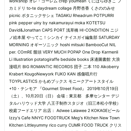
workshop オレ・ゴーレム crep youmean くにはらゆきこ フ
カミドリ to-te daydream collage 丹野杏香 くさののみせ
picnic ボタニックサシェ TAGAKU Rheadrum POTPURRI
pink pepper uiny by nakamurayui moka KOTETSU
David&Jonathan CAPS PORT 浅草橋 HI-CONDITION ニジ
ノ絵本屋 やってこ！シンカイ ナイスガイ編集部 SATURDAY
MORNING オギーソニック hoshi mitsuki BambooCut NIL
per. COmRE 饅頭 VERY MUCH POPAP One Drop Karmenli
Li Illustration potatogiraffe bedside books 床邊圖書館 大浪
漫唱片 BIG ROMANTIC RECORDS 団子 二本 110 Aikoberry
Krabert KougoNewyork FUKO KAN 感傷唱片行
TOYPLASTICS かもめブックス モニークアートスタイル
+10・テンモア 『Gourmet Street Food』 2019年10月19日
（土）、10月20日（日） 会場：東京都 多摩センター デジ
タルハリウッド大学 八王子制作スタジオ（旧三本松小学校）
校庭フードエリア 出店： Adwee Lalawee 2 KOKAGEビール
Izzy's Cafe NNYC FOODTRUCK Meg's Kitchen New Town
Kitchen Littleyummy rico curry CUMR FOOD TRUCK クリス