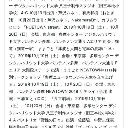
ー デジタルハリウッド大学 八王子制作スタジオ（旧三本松小
学校）4-C 10月19日出演：芦沢ムネト、有馬和樹（おとぎ
話） 10月20日出演：芦沢ムネト、NakamuraEmi、カワムラ
ヒロシ 『POETOWN street』 2019年10月19日（土）、10月
20日（日） 会場：東京都 多摩センター デジタルハリウッ
ド大学 パルテノン多摩、パルテノン大通り Aエリア 司会：猫
道（猫道一家） ままごと『津波と人間と電車の混雑につい
て』 2019年10月19日（土） 会場：東京都 多摩センター デ
ジタルハリウッド大学 パルテノン多摩、パルテノン大通り F
エリア 大階段ステージ 出演：ままごと NEWTOWN×ロロ特
別ワークショップ『多摩ニュータウンから人生を立ち上げ
る』 2019年10月19日（土）、10月20日（日） 会場：東京
都 パルテノン多摩 NEWTOWN 2019 サテライト会場 出
演：三浦直之（ロロ） 『タマ劇場』 2019年10月19日
（土）、10月20日（日） 会場：東京都 多摩センター デジ
タルハリウッド大学 八王子制作スタジオ（旧三本松小学校）
4-A バストリオ『野性の日々』 出演：佐藤駿、中野志保実、
橋本和加子 料金：1,500円 小川沙希『ザ・ザット イズ ア ポ