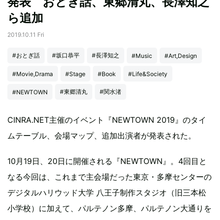
発表 おとぎ話、東郷清丸、長澤知之
ら追加
2019.10.11 Fri
#おとぎ話
#坂口恭平
#長澤知之
#Music
#Art,Design
#Movie,Drama
#Stage
#Book
#Life&Society
#東郷清丸
#関水渚
#NEWTOWN
CINRA.NET主催のイベント『NEWTOWN 2019』のタイ
ムテーブル、会場マップ、追加出演者が発表された。
10月19日、20日に開催される『NEWTOWN』。4回目と
なる今回は、これまで主会場だった東京・多摩センターの
デジタルハリウッド大学 八王子制作スタジオ（旧三本松
小学校）に加えて、パルテノン多摩、パルテノン大通りを