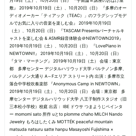
月19日（土）、10月20日（日） 『宇宙論☆講座のおばけ屋
敷』 2019年10月19日（土）、10月20日（日） 『多摩のオー
ディオメーカー「ティアック（TEAC）」のフラグシップモデ
ルでお気に入りの音楽を楽しむ会』 2019年10月19日
（土）、10月20日（日） 『TASCAM Presentsバーチャルキ
ャストを楽しむ会 & ASMR録音体験会＠NEWTOWN2019』
2019年10月19日（土）、10月20日（日） 『LovePiano in
NEWTOWN!!』 2019年10月19日（土）、10月20日（日）
『タマ・マーチング』 2019年10月19日（土） 会場：東京
都 多摩センター デジタルハリウッド大学 パルテノン多摩、
パルテノン大通り A～Fエリア ストリート内 出演：多摩市立
落合中学校吹奏楽部 『Anonymous Camp in NEWTOWN』
2019年10月19日（土）、10月20日（日） 会場：東京都 多
摩センター デジタルハリウッド大学 八王子制作スタジオ（旧
三本松小学校）校庭 出店： IBE ドウサ つまようじペインタ
ー momomi sato 所作 uとto plomme chaho MILCH Nando
Jewelry もろはしたくみ MOTTÉK peaceful mountain
matsuda natsuru satte hanpu Masayoshi Fujishima ×