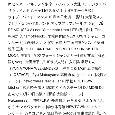
摩センター パルテノン多摩、パルテノン大通り、デジタルハ
リウッド大学 八王子制作スタジオ（旧三本松小学校）
ライブ・パフォーマンス 10月19日出演： [駅前 大階段ステー
ジ] ザ・なつやすみバンド アップアップガールズ（仮） DÉ
DÉ MOUSE＆Akinori Yamamoto from LITE 櫻井香純 “The
®ulez” (Champ&Nock) [学校体育館 NEWTOWN ジャム・コ
ンサート] 前野健太 おとぎ話 君島大空 国府達矢バンド 柴田
聡子 王舟 ROTH BART BARON BROTHER SUN SISTER
MOON 羊文学 [学校 フォークジャンボリー] 錯乱前戦（弾き
語りver） 金田康平（THEラブ人間） 入江陽 磯野くん
（YONA YONA WEEKENDERS） 沖ちづる Mom 五味岳久
（LOSTAGE） Ryu Matsuyama 高橋勇成（paionia） [校庭ス
テージ] TheWorthless Nagie Lane [学校 POETOWN
kitchen] 宮尾節子 狐火 [駅前 やぐらステージ] DJ MORI DJ
あんで 10月20日出演： [駅前 大階段ステージ]
NakamuraEmi 眉村ちあき 長澤知之 蓮音まゆ さよならさん
かく ヤマカワタカヒロ [学校体育館 NEWTOWN ジャム・コ
ンサート] カネコアヤノ 坂口恭平 betcover!! 東郷清丸 荒川ケ