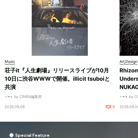
Music
Art,Design
荘子it『人生劇場』リリースライブが10月
Rhizo
10日に渋谷WWWで開催。illicit tsuboiと
Unde
共演
NUK
by CINRA編集部
by 
2026.08.06
0
2026.08.0
Special Feature