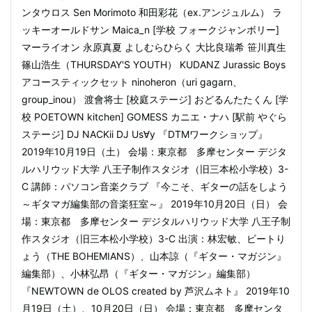
ンタウロス Sen Morimoto 和田彩花（ex.アンジュルム） ラ
ッキーオールドサン Maica_n [学校 フォークジャンボリー]
マーライオン 永原真夏 よしむらひらく 大比良瑞希 笹川真生
篠山浩生（THURSDAY'S YOUTH） KUDANZ Jurassic Boys
アコースティックセット ninoheron（uri gagarn、
group_inou） 渡會将士 [校庭ステージ] おどるんたたくん [学
校 POETOWN kitchen] GOMESS カニエ・ナハ [駅前 やぐら
ステージ] DJ NACKii DJ Us∀y 『DTMワークショップ』
2019年10月19日（土） 会場：東京都 多摩センター デジタ
ルハリウッド大学 八王子制作スタジオ（旧三本松小学校）3-
C 講師：パソコン音楽クラブ 『今こそ、ギターの話をしよう
～ギタマガ編集部の音楽狂室～』 2019年10月20日（日） 会
場：東京都 多摩センター デジタルハリウッド大学 八王子制
作スタジオ（旧三本松小学校）3-C 出演：林宏敏、ビートり
ょう（THE BOHEMIANS）、山本諒（『ギター・マガジン』
編集部）、小林弘昂（『ギター・マガジン』編集部）
『NEWTOWN de OLOS created by 芦沢ムネト』 2019年10
月19日（土）、10月20日（日） 会場：東京都 多摩センタ