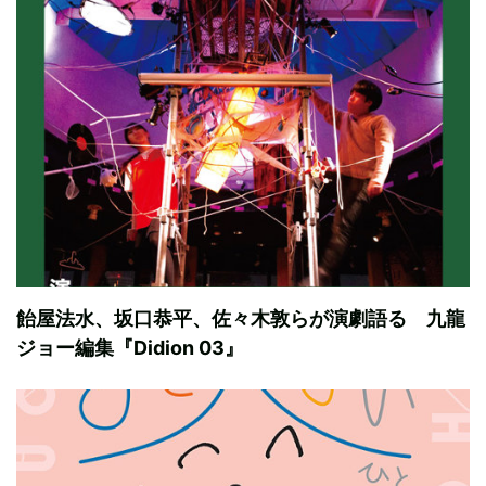
飴屋法水、坂口恭平、佐々木敦らが演劇語る 九龍
ジョー編集『Didion 03』