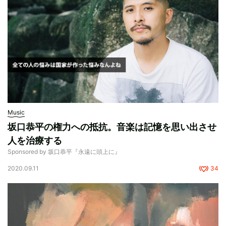
Music
坂口恭平の権力への抵抗。音楽は記憶を思い出させ
人を治療する
Sponsored by 坂口恭平『永遠に頭上に』
2020.09.11
34