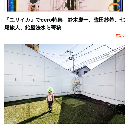
『ユリイカ』でcero特集 鈴木慶一、惣田紗希、七
尾旅人、飴屋法水ら寄稿
0