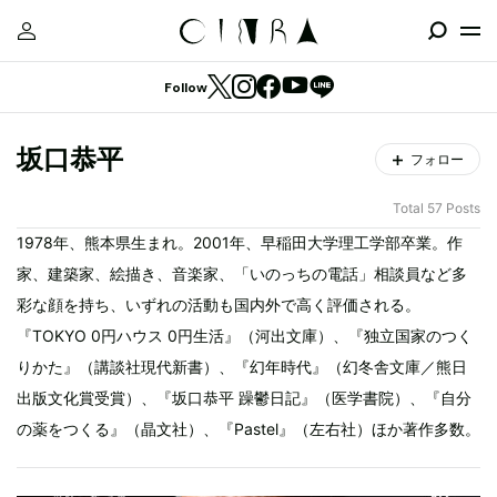
Follow
坂口恭平
フォロー
Total 57 Posts
1978年、熊本県生まれ。2001年、早稲田大学理工学部卒業。作
家、建築家、絵描き、音楽家、「いのっちの電話」相談員など多
彩な顔を持ち、いずれの活動も国内外で高く評価される。
『TOKYO 0円ハウス 0円生活』（河出文庫）、『独立国家のつく
りかた』（講談社現代新書）、『幻年時代』（幻冬舎文庫／熊日
出版文化賞受賞）、『坂口恭平 躁鬱日記』（医学書院）、『自分
の薬をつくる』（晶文社）、『Pastel』（左右社）ほか著作多数。