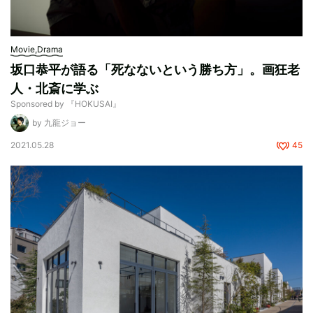
Movie,Drama
坂口恭平が語る「死なないという勝ち方」。画狂老
人・北斎に学ぶ
Sponsored by 『HOKUSAI』
by 九龍ジョー
2021.05.28
45