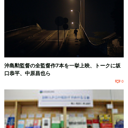
沖島勲監督の全監督作7本を一挙上映、トークに坂
口恭平、中原昌也ら
0