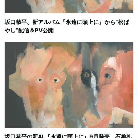
坂口恭平、新アルバム『永遠に頭上に』から“松ば
やし”配信＆PV公開
坂口恭平の新AL『永遠に頭上に』9月発売 石牟礼