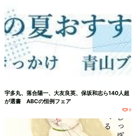
宇多丸、落合陽一、大友良英、保坂和志ら140人超
が選書 ABCの恒例フェア
0