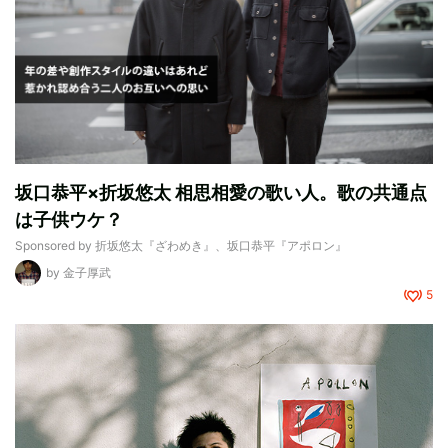
坂口恭平×折坂悠太 相思相愛の歌い人。歌の共通点
は子供ウケ？
Sponsored by
折坂悠太『ざわめき』、坂口恭平『アポロン』
by
金子厚武
5