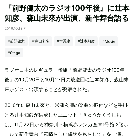
『前野健太のラジオ100年後』に辻本
知彦、森山未來が出演、新作舞台語る
2019.10.18 Fri
#前野健太
#森山未來
#本秀康
#辻本知彦
#Music
#Stage
ラジオ日本のレギュラー番組『前野健太のラジオ100年
後』の10月20日と10月27日の放送回に辻本知彦、森山未
來がゲスト出演することが発表された。
2010年に森山未來と、米津玄師の楽曲の振付などを手掛
ける辻本知彦が結成したユニット「きゅうかくうしお」
は、11月22日から神奈川・横浜赤レンガ倉庫1号館 3階ホ
ールで新作舞台『素晴らしい偶然をちらして』を上演。