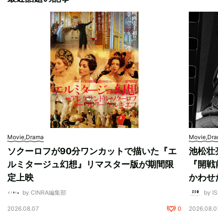
Movie,Drama
Movie,Dr
ソクーロフが90分ワンカットで描いた『エ
池松壮
ルミタージュ幻想』リマスター版が期間限
『開戦
定上映
かわせ
by CINRA編集部
by I
2026.08.07
0
2026.08.0