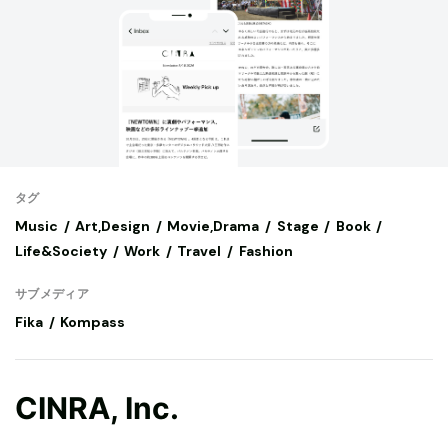
タグ
Music
Art,Design
Movie,Drama
Stage
Book
Life&Society
Work
Travel
Fashion
サブメディア
Fika
Kompass
CINRA, Inc.