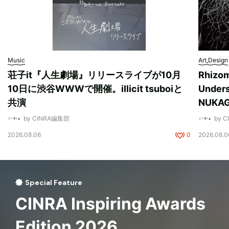
Music
Art,Design
荘子it『人生劇場』リリースライブが10月
Rhizo
10日に渋谷WWWで開催。illicit tsuboiと
Unde
共演
NUK
by CINRA編集部
by 
2026.08.06
0
2026.08.0
Special Feature
CINRA Inspiring Awards
Edition 2026