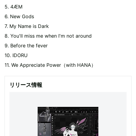
5. 4ÆM
6. New Gods
7. My Name is Dark
8. You'll miss me when I'm not around
9. Before the fever
10. IDORU
11. We Appreciate Power（with HANA）
リリース情報