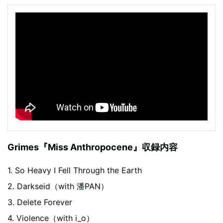
Grimes『Miss Anthropocene』収録内容
1. So Heavy I Fell Through the Earth
2. Darkseid（with 潘PAN）
3. Delete Forever
4. Violence（with i_o）