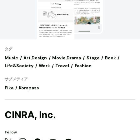
タグ
Music
Art,Design
Movie,Drama
Stage
Book
Life&Society
Work
Travel
Fashion
サブメディア
Fika
Kompass
CINRA, Inc.
Follow