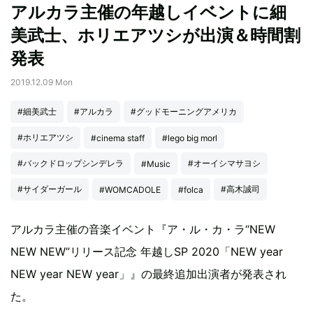
アルカラ主催の年越しイベントに細
美武士、ホリエアツシが出演＆時間割
発表
2019.12.09 Mon
#細美武士
#アルカラ
#グッドモーニングアメリカ
#ホリエアツシ
#cinema staff
#lego big morl
#バックドロップシンデレラ
#オーイシマサヨシ
#Music
#サイダーガール
#高木誠司
#WOMCADOLE
#folca
アルカラ主催の音楽イベント『ア・ル・カ・ラ“NEW
NEW NEW”リリース記念 年越しSP 2020「NEW year
NEW year NEW year」』の最終追加出演者が発表され
た。