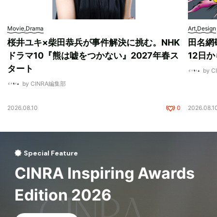
Movie,Drama
Art,Design
桜井ユキ×柴田恭兵が事件解決に挑む。NHK
田名網敬
ドラマ10『熊は嘘をつかない』2027年春ス
12日
タート
by 
by CINRA編集部
2026.08.10
0
2026.08.1
Special Feature
CINRA Inspiring Awards
Edition 2026