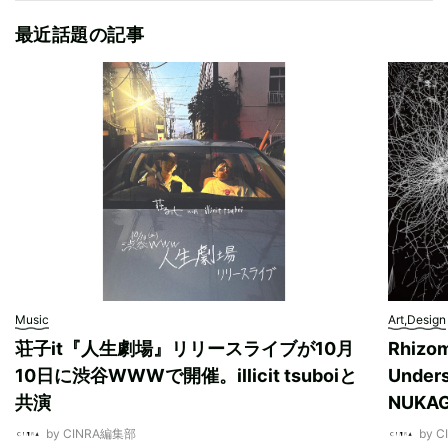
最近話題の記事
Music
Art,Design
荘子it『人生劇場』リリースライブが10月
Rhizo
10日に渋谷WWWで開催。illicit tsuboiと
Unde
共演
NUK
by CINRA編集部
by 