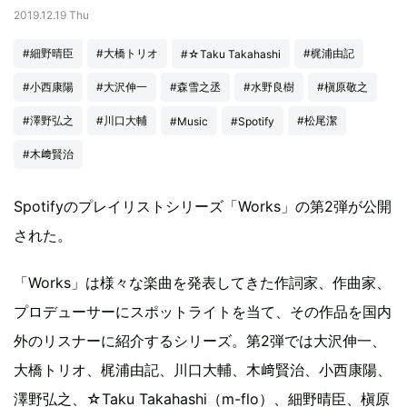
2019.12.19 Thu
#細野晴臣
#大橋トリオ
#梶浦由記
#☆Taku Takahashi
#小西康陽
#大沢伸一
#森雪之丞
#水野良樹
#槇原敬之
#澤野弘之
#川口大輔
#松尾潔
#Music
#Spotify
#木﨑賢治
Spotifyのプレイリストシリーズ「Works」の第2弾が公開
された。
「Works」は様々な楽曲を発表してきた作詞家、作曲家、
プロデューサーにスポットライトを当て、その作品を国内
外のリスナーに紹介するシリーズ。第2弾では大沢伸一、
大橋トリオ、梶浦由記、川口大輔、木﨑賢治、小西康陽、
澤野弘之、☆Taku Takahashi（m-flo）、細野晴臣、槇原