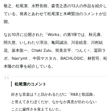
敬之、松尾潔、水野良樹、森雪之丞の13人の作品を紹介し
ている。発表とあわせて松尾潔と木﨑賢治のコメントが公
開。
なお10月に公開された「Works」の第1弾では、秋元康、
阿久悠、いしわたり淳治、亀田誠治、川谷絵音、川村結
花、坂本龍一、Chaki Zulu、筒美京平、つんく♂、冨田ラ
ボ、Nao'ymt 、中田ヤスタカ、BACHLOGIC、林哲司、松
本隆の仕事を紹介している。
松尾潔のコメント
好きな音楽は？と訊かれるたびに「R&Bと歌謡曲」
と答えてきたぼくだが、なかなか真意が伝わらない
ことに歯痒さを覚えてもいた。