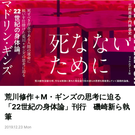
荒川修作＋M・ギンズの思考に迫る
「22世紀の身体論」刊行 磯崎新ら執
筆
2019.12.23 Mon