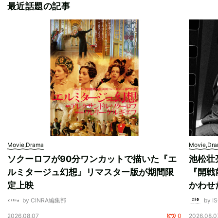
最近話題の記事
Movie,Drama
Movie,Dr
ソクーロフが90分ワンカットで描いた『エ
池松壮
ルミタージュ幻想』リマスター版が期間限
『開戦
定上映
かわせ
by CINRA編集部
by I
2026.08.07
0
2026.08.0