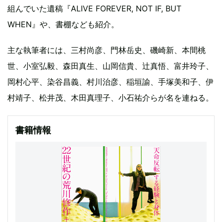
組んでいた遺稿『ALIVE FOREVER, NOT IF, BUT
WHEN』や、書棚なども紹介。
主な執筆者には、三村尚彦、門林岳史、磯崎新、本間桃
世、小室弘毅、森田真生、山岡信貴、辻真悟、富井玲子、
岡村心平、染谷昌義、村川治彦、稲垣諭、手塚美和子、伊
村靖子、松井茂、木田真理子、小石祐介らが名を連ねる。
書籍情報