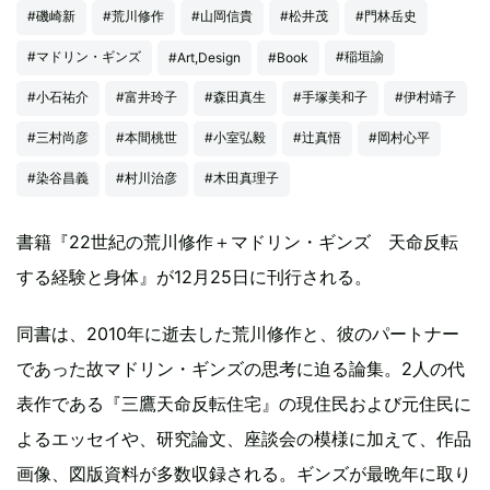
#磯崎新
#荒川修作
#山岡信貴
#松井茂
#門林岳史
#マドリン・ギンズ
#稲垣諭
#Art,Design
#Book
#小石祐介
#富井玲子
#森田真生
#手塚美和子
#伊村靖子
#三村尚彦
#本間桃世
#小室弘毅
#辻真悟
#岡村心平
#染谷昌義
#村川治彦
#木田真理子
書籍『22世紀の荒川修作＋マドリン・ギンズ 天命反転
する経験と身体』が12月25日に刊行される。
同書は、2010年に逝去した荒川修作と、彼のパートナー
であった故マドリン・ギンズの思考に迫る論集。2人の代
表作である『三鷹天命反転住宅』の現住民および元住民に
よるエッセイや、研究論文、座談会の模様に加えて、作品
画像、図版資料が多数収録される。ギンズが最晩年に取り