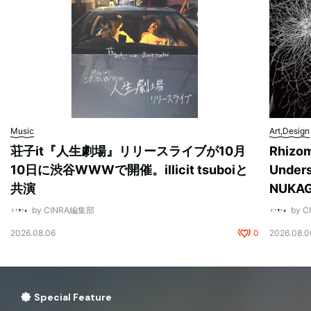
Music
Art,Design
荘子it『人生劇場』リリースライブが10月
Rhizo
10日に渋谷WWWで開催。illicit tsuboiと
Unde
共演
NUK
by CINRA編集部
by 
2026.08.06
0
2026.08.0
Special Feature