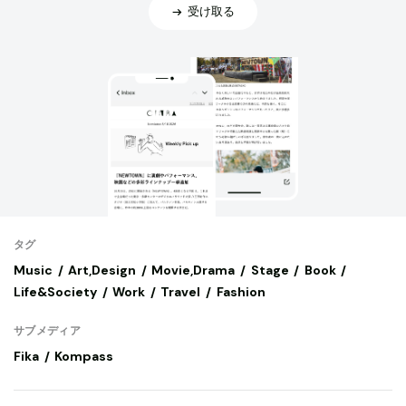
受け取る
タグ
Music
Art,Design
Movie,Drama
Stage
Book
Life&Society
Work
Travel
Fashion
サブメディア
Fika
Kompass