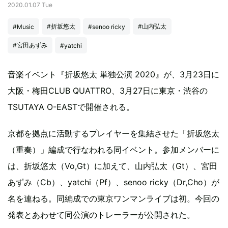
2020.01.07 Tue
#折坂悠太
#山内弘太
#Music
#senoo ricky
#宮田あずみ
#yatchi
音楽イベント『折坂悠太 単独公演 2020』が、3月23日に
大阪・梅田CLUB QUATTRO、3月27日に東京・渋谷の
TSUTAYA O-EASTで開催される。
京都を拠点に活動するプレイヤーを集結させた「折坂悠太
（重奏）」編成で行なわれる同イベント。参加メンバーに
は、折坂悠太（Vo,Gt）に加えて、山内弘太（Gt）、宮田
あずみ（Cb）、yatchi（Pf）、senoo ricky（Dr,Cho）が
名を連ねる。同編成での東京ワンマンライブは初。今回の
発表とあわせて同公演のトレーラーが公開された。