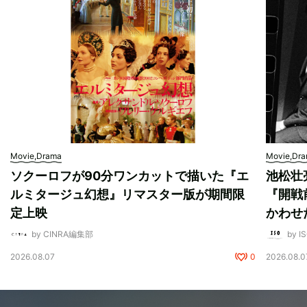
Movie,Drama
Movie,Dr
ソクーロフが90分ワンカットで描いた『エ
池松壮
ルミタージュ幻想』リマスター版が期間限
『開戦
定上映
かわせ
by CINRA編集部
by I
2026.08.07
0
2026.08.0