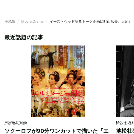
HOME
Movie,Drama
イーストウッド語るトーク企画に町山広美、五所純
最近話題の記事
Movie,Drama
Movie,Dr
ソクーロフが90分ワンカットで描いた『エ
池松壮