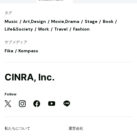
タグ
Music
Art,Design
Movie,Drama
Stage
Book
Life&Society
Work
Travel
Fashion
サブメディア
Fika
Kompass
CINRA, Inc.
Follow
私たちについて
運営会社