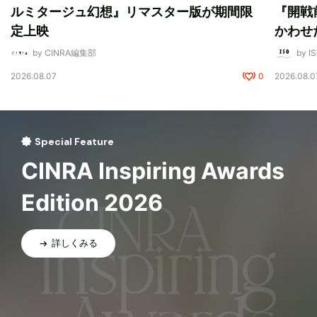
ルミタージュ幻想』リマスター版が期間限
『開戦
定上映
かわせ
by CINRA編集部
by I
2026.08.07
0
2026.08.0
Special Feature
CINRA Inspiring Awards
Edition 2026
詳しくみる