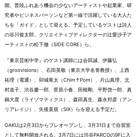
開。普段ふれあう機会の少ないアーティストや起業家、研
究者やビジネスパーソンなど第一線で活躍している大人た
ちを「ガイド」として迎える。予定しているゲストは詩人
の谷川俊太郎、クリエイティブディレクターの辻愛沙子ア
ーティストの松下徹（SIDE CORE）ら。
『東京芸術中学』のゲスト講師には会田誠、伊藤弘
（groovisions）、石田英敬（東京大学名誉教授）、上西
祐理（電通）、卯城竜太（Chim↑Pom）、片山真理、北
村道子、渋谷慶一郎、菅原小春、田根剛、平野啓一郎、真
鍋大度（ライゾマティクス）、森田真生、森永邦彦（アン
リアレイジ）、矢後直規（SIX）らを迎える予定だ。
GAKUは2月3日からプレオープンし、3月31日まで自習室
として無料開放される。3月7日には渋谷PARCOの9Fに入