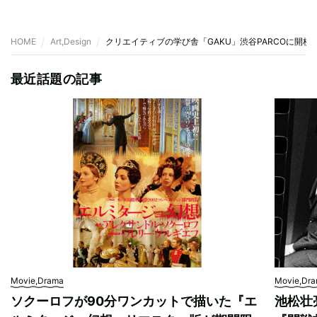
HOME
Art,Design
クリエイティブの学び舎「GAKU」渋谷PARCOに開校、Ins
最近話題の記事
Movie,Drama
Movie,Dr
ソクーロフが90分ワンカットで描いた『エ
池松壮