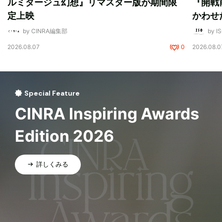
ルミタージュ幻想』リマスター版が期間限
『開戦
定上映
かわせ
by CINRA編集部
by I
2026.08.07
0
2026.08.0
Special Feature
CINRA Inspiring Awards
Edition 2026
詳しくみる