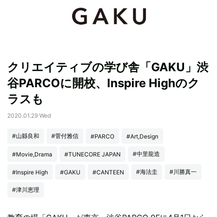
クリエイティブの学び舎「GAKU」渋
谷PARCOに開校、Inspire Highのク
ラスも
2020.01.29 Wed
#山縣良和
#菅付雅信
#PARCO
#Art,Design
#中里龍造
#Movie,Drama
#TUNECORE JAPAN
#海法圭
#川勝真一
#Inspire High
#GAKU
#CANTEEN
#津川恵理