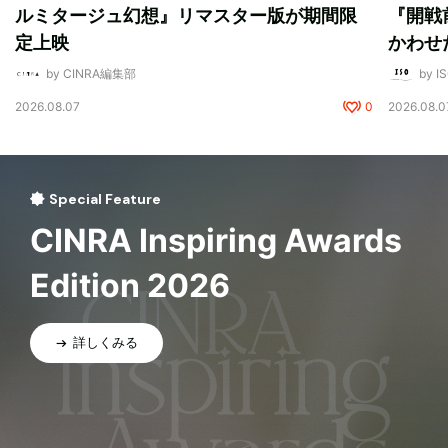
ルミタージュ幻想』リマスター版が期間限
『開戦
定上映
かわせ
by CINRA編集部
by I
2026.08.07
0
2026.08.0
Special Feature
CINRA Inspiring Awards
Edition 2026
詳しくみる