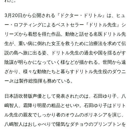
れた。
3月20日から公開される『ドクター・ドリトル』は、ヒュ
ー・ロフティングによるベストセラー『ドリトル先生』シ
リーズから着想を得た作品。動物と話せる名医ドリトル先
生が、重い病に倒れた女王を救うために治療法を求めて伝
説の島へ旅に出る姿、ドリトル先生の過去や国を揺るがす
陰謀が明らかになっていく様などが描かれる。世間から遠
ざかり、様々な動物たちと暮らすドリトル先生役のダウニ
ーJr.は製作総指揮も務めている。
日本語吹替版声優として発表されたのは、石田ゆり子、八
嶋智人、霜降り明星の粗品とせいや。石田ゆり子はドリト
ル先生の親友でしっかり者のオウムのポリネシアを演じ、
八嶋智人はおしゃべりで陽気なダチョウのプリンプトンを