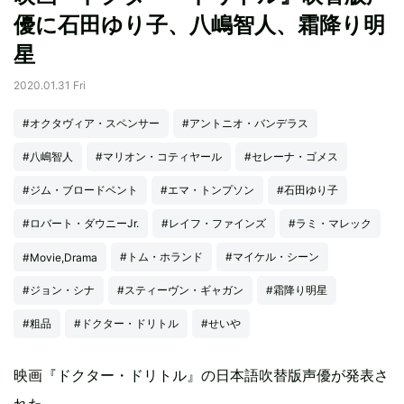
優に石田ゆり子、八嶋智人、霜降り明
星
2020.01.31 Fri
#オクタヴィア・スペンサー
#アントニオ・バンデラス
#八嶋智人
#マリオン・コティヤール
#セレーナ・ゴメス
#ジム・ブロードベント
#エマ・トンプソン
#石田ゆり子
#ロバート・ダウニーJr.
#レイフ・ファインズ
#ラミ・マレック
#トム・ホランド
#マイケル・シーン
#Movie,Drama
#ジョン・シナ
#スティーヴン・ギャガン
#霜降り明星
#粗品
#ドクター・ドリトル
#せいや
映画『ドクター・ドリトル』の日本語吹替版声優が発表さ