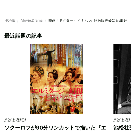
HOME
Movie,Drama
映画『ドクター・ドリトル』吹替版声優に石田ゆり
最近話題の記事
Movie,Drama
Movie,Dr
ソクーロフが90分ワンカットで描いた『エ
池松壮