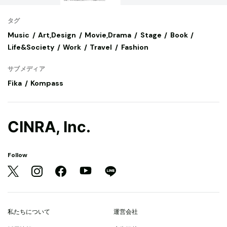
タグ
Music
Art,Design
Movie,Drama
Stage
Book
Life&Society
Work
Travel
Fashion
サブメディア
Fika
Kompass
CINRA, Inc.
Follow
私たちについて
運営会社