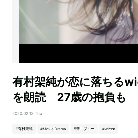
有村架純が恋に落ちるwi
を朗読 27歳の抱負も
2020.02.13 Thu
#有村架純
#蒼井ブルー
#Movie,Drama
#wicca