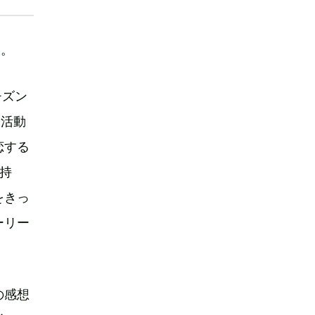
た。
チズン
て活動
恋する
持
をきっ
ーリー
の感想