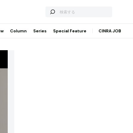
ew
Column
Series
Special Feature
CINRA JOB