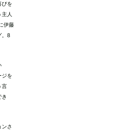
喜びを
う主人
役に伊藤
。8
い
ージを
う言
でき
ョンさ