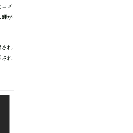
とコメ
大輝が
出され
用され