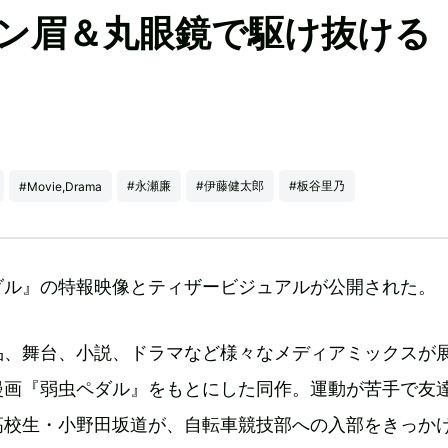
オン眉＆丸眼鏡で駆け抜け
#永瀬廉
#伊藤健太郎
#板谷里乃
#Movie,Drama
ダル』の特報映像とティザービジュアルが公開された。
品、舞台、小説、ドラマなど様々なメディアミックスが
漫画『弱虫ペダル』をもとにした同作。運動が苦手で友
高校生・小野田坂道が、自転車競技部への入部をきっか