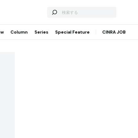
ew
Column
Series
Special Feature
CINRA JOB