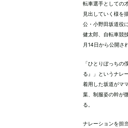
転車選手としての
見出していく様を
公・小野田坂道役に永
健太郎、自転車競
月14日から公開さ
「ひとりぼっちの
る』」というナレ
着用した坂道がマ
葉、制服姿の幹が
る。
ナレーションを担