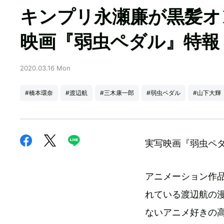
キンプリ永瀬廉が黒髪
映画『弱虫ペダル』特報
2020.03.16 Mon
#橋本環奈
#渡辺航
#三木康一郎
#弱虫ペダル
#山下大輝
実写映画『弱虫ペ
アニメーション作
れている渡辺航の
ないアニメ好きの