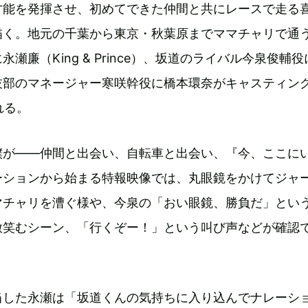
才能を発揮させ、初めてできた仲間と共にレースで走る
描く。地元の千葉から東京・秋葉原までママチャリで通
瀬廉（King & Prince）、坂道のライバル今泉俊輔
技部のマネージャー寒咲幹役に橋本環奈がキャスティング
れる。
僕が――仲間と出会い、自転車と出会い、『今、ここに
ーションから始まる特報映像では、丸眼鏡をかけてジャ
マチャリを漕ぐ様や、今泉の「おい眼鏡、勝負だ」とい
微笑むシーン、「行くぞー！」という叫び声などが確認
当した永瀬は「坂道くんの気持ちに入り込んでナレーシ