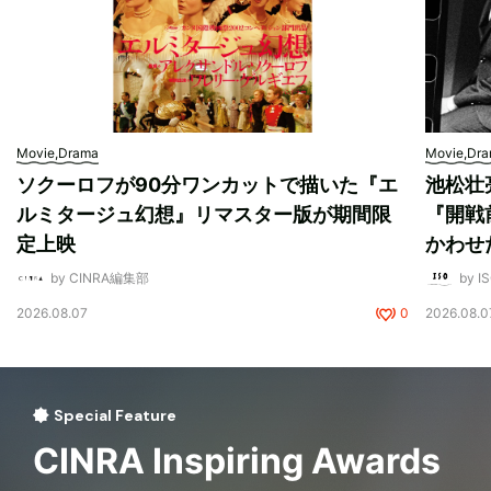
Movie,Drama
Movie,Dr
ソクーロフが90分ワンカットで描いた『エ
池松壮
ルミタージュ幻想』リマスター版が期間限
『開戦
定上映
かわせ
by CINRA編集部
by I
2026.08.07
0
2026.08.0
Special Feature
CINRA Inspiring Awards