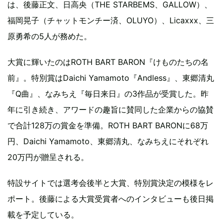
は、後藤正文、日高央（THE STARBEMS、GALLOW）、
福岡晃子（チャットモンチー済、OLUYO）、Licaxxx、三
原勇希の5人が務めた。
大賞に輝いたのはROTH BART BARON『けものたちの名
前』。特別賞はDaichi Yamamoto『Andless』、東郷清丸
『Q曲』、なみちえ『毎日来日』の3作品が受賞した。昨
年に引き続き、アワードの趣旨に賛同した企業からの協賛
で合計128万の賞金を準備。ROTH BART BARONに68万
円、Daichi Yamamoto、東郷清丸、なみちえにそれぞれ
20万円が贈呈される。
特設サイトでは選考会後半と大賞、特別賞決定の模様をレ
ポート。後藤による大賞受賞者へのインタビューも後日掲
載を予定している。