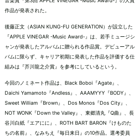
音楽賞『第3回 APPLE VINEGAR -Music Award-』の大賞
作品が発表された。
後藤正文（ASIAN KUNG-FU GENERATION）が設立した
『APPLE VINEGAR -Music Award-』は、若手ミュージシ
ャンが発表したアルバムに贈られる作品賞。デビューアル
バムに限らず、キャリア初期に発表した作品を評価する仕
組みは『芥川龍之介賞』を参考にしているという。
今回のノミネート作品は、Black Boboi『Agate』、
Daichi Yamamoto『Andless』、AAAMYYY『BODY』、
Sweet William『Brown』、Dos Monos『Dos City』、
NOT WONK『Down the Valley』、東郷清丸『Q曲』、長
谷川白紙『エアにに』、ROTH BART BARON『けものた
ちの名前』、なみちえ『毎日来日』の10作品。選考委員