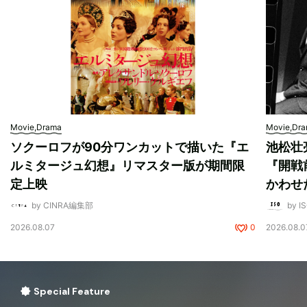
Movie,Drama
Movie,Dr
ソクーロフが90分ワンカットで描いた『エ
池松壮
ルミタージュ幻想』リマスター版が期間限
『開戦
定上映
かわせ
by CINRA編集部
by I
2026.08.07
0
2026.08.0
Special Feature