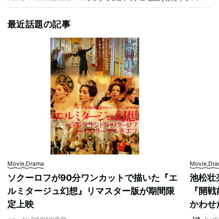
最近話題の記事
Movie,Drama
Movie,Dr
ソクーロフが90分ワンカットで描いた『エ
池松壮
ルミタージュ幻想』リマスター版が期間限
『開戦
定上映
かわせ