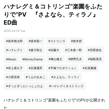
ハナレグミ＆コトリンゴ“楽園をふた
りで”PV 『さよなら、ティラノ』
ED曲
2020.04.14 Tue
#坂本慎太郎
#坂本龍一
#コトリンゴ
#悠木碧
#ハナレグミ
#森川智之
#佐藤大
#三木眞一郎
#宮西達也
#檜山修之
#静野孔文
#福島直浩
#Music
#Movie,Drama
#井上喜久子
#石塚運昇
#手塚プロダクション
#石原夏織
#小西克幸
#うえのきみこ
#さよなら、ティラノ
#ずっとずっといっしょだよ
#ハナレグミ＆コトリンゴ
ハナレグミ＆コトリンゴ“楽園をふたりで”のPVが公開され
た。