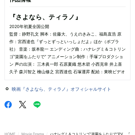
『さよなら、ティラノ』
2020年初夏全国公開
監督：静野孔文 脚本：佐藤大、うえのきみこ、福島直浩 原
作：宮西達也『ずっとずっといっしょだよ』ほか（ポプラ
社） 音楽：坂本龍一 エンディング曲：ハナレグミ＆コトリン
ゴ“楽園をふたりで” アニメーション制作：手塚プロダクショ
ン 声の出演： 三木眞一郎 石原夏織 悠木碧 小西克幸 井上喜
久子 森川智之 檜山修之 宮西達也 石塚運昇 配給：東映ビデオ
映画『さよなら、ティラノ』オフィシャルサイト
HOME
Movie,Drama
ハナレグミ＆コトリンゴ“楽園をふたりで”PV 『さ