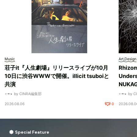
Music
Art,Design
荘子it『人生劇場』リリースライブが10月
Rhizo
10日に渋谷WWWで開催。illicit tsuboiと
Unde
共演
NUK
by CINRA編集部
by 
2026.08.06
0
2026.08.0
Special Feature