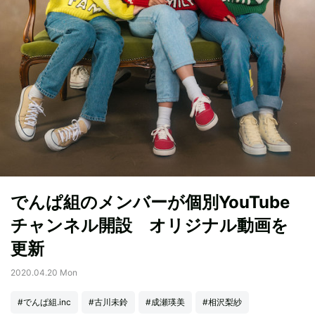
でんぱ組のメンバーが個別YouTube
チャンネル開設 オリジナル動画を
更新
2020.04.20 Mon
#でんぱ組.inc
#古川未鈴
#成瀬瑛美
#相沢梨紗