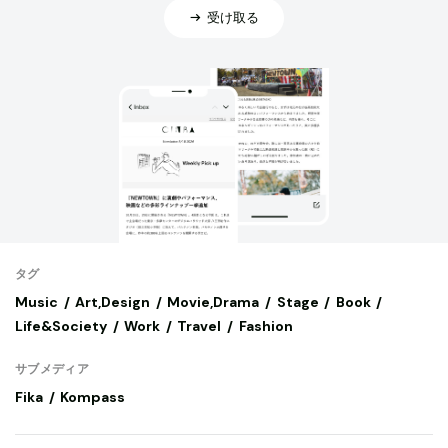
受け取る
タグ
Music
Art,Design
Movie,Drama
Stage
Book
Life&Society
Work
Travel
Fashion
サブメディア
Fika
Kompass