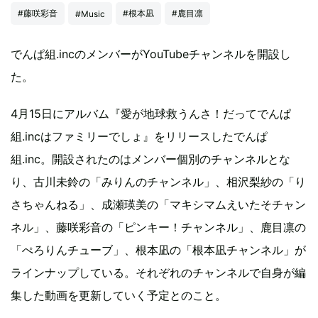
#藤咲彩音
#根本凪
#鹿目凛
#Music
でんぱ組.incのメンバーがYouTubeチャンネルを開設し
た。
4月15日にアルバム『愛が地球救うんさ！だってでんぱ
組.incはファミリーでしょ』をリリースしたでんぱ
組.inc。開設されたのはメンバー個別のチャンネルとな
り、古川未鈴の「みりんのチャンネル」、相沢梨紗の「り
さちゃんねる」、成瀬瑛美の「マキシマムえいたそチャン
ネル」、藤咲彩音の「ピンキー！チャンネル」、鹿目凛の
「ぺろりんチューブ」、根本凪の「根本凪チャンネル」が
ラインナップしている。それぞれのチャンネルで自身が編
集した動画を更新していく予定とのこと。