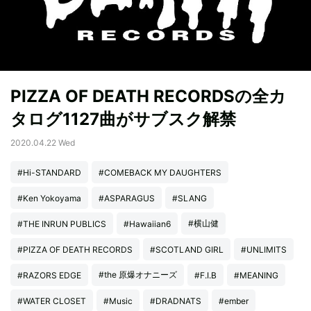
PIZZA OF DEATH RECORDSの全カ
タログ1127曲がサブスク解禁
2020.04.22 Wed
#Hi-STANDARD
#COMEBACK MY DAUGHTERS
#Ken Yokoyama
#ASPARAGUS
#SLANG
#横山健
#THE INRUN PUBLICS
#Hawaiian6
#PIZZA OF DEATH RECORDS
#SCOTLAND GIRL
#UNLIMITS
#the 原爆オナニーズ
#RAZORS EDGE
#F.I.B
#MEANING
#WATER CLOSET
#Music
#DRADNATS
#ember