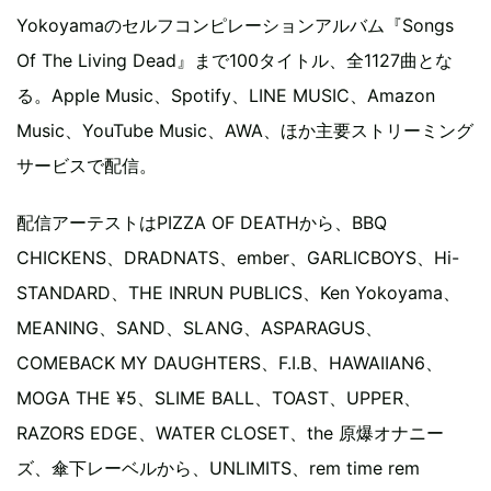
Yokoyamaのセルフコンピレーションアルバム『Songs
Of The Living Dead』まで100タイトル、全1127曲とな
る。Apple Music、Spotify、LINE MUSIC、Amazon
Music、YouTube Music、AWA、ほか主要ストリーミング
サービスで配信。
配信アーテストはPIZZA OF DEATHから、BBQ
CHICKENS、DRADNATS、ember、GARLICBOYS、Hi-
STANDARD、THE INRUN PUBLICS、Ken Yokoyama、
MEANING、SAND、SLANG、ASPARAGUS、
COMEBACK MY DAUGHTERS、F.I.B、HAWAIIAN6、
MOGA THE ¥5、SLIME BALL、TOAST、UPPER、
RAZORS EDGE、WATER CLOSET、the 原爆オナニー
ズ、傘下レーベルから、UNLIMITS、rem time rem