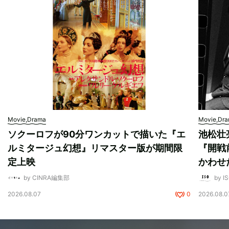
Movie,Drama
Movie,Dr
ソクーロフが90分ワンカットで描いた『エ
池松壮
ルミタージュ幻想』リマスター版が期間限
『開戦
定上映
かわせ
by CINRA編集部
by I
2026.08.07
0
2026.08.0