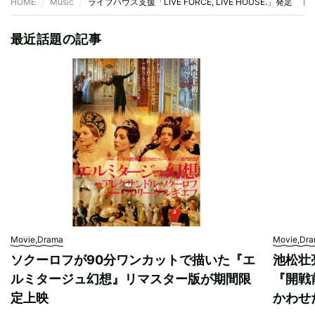
HOME
Music
ライブハウス支援「LIVE FORCE, LIVE HOUSE.」発足
最近話題の記事
Movie,Drama
Movie,Dr
ソクーロフが90分ワンカットで描いた『エ
池松壮
ルミタージュ幻想』リマスター版が期間限
『開戦
定上映
かわせ