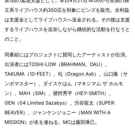
第1回の緊急支援として、本日4月27日19:00から全国の独
立系ライブハウス約350店を対象にピンズを販売。全利益
は支援金としてライブハウスへ送金される。その後は支援
するライブハウスを追加しながら継続的な活動を行なうと
のこと。
同番組にはプロジェクトに賛同したアーティストが出演。
出演者にはTOSHI-LOW（BRAHMAN、OAU）、
TAKUMA（10-FEET）、Kj（Dragon Ash）、山口隆（サ
ンボマスター）、ダイスケはん（マキシマム ザ ホルモ
ン）、MAH（SiM）、猪狩秀平（HEY-SMITH）、
GEN（04 Limited Sazabys）、渋谷龍太（SUPER
BEAVER）、ジャンケンジョニー（MAN WITH A
MISSION）が名を連ねる。MCは藤田琢己。