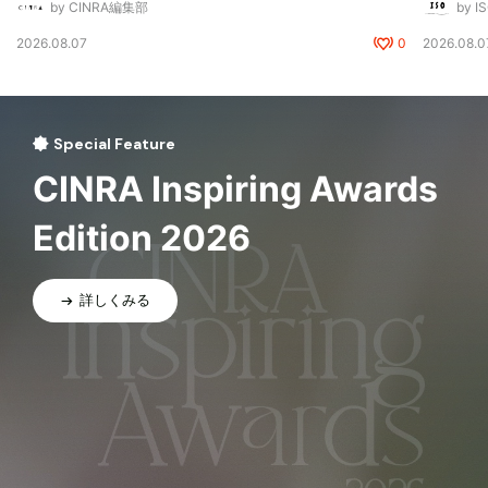
by CINRA編集部
by I
2026.08.07
0
2026.08.0
Special Feature
CINRA Inspiring Awards
Edition 2026
詳しくみる