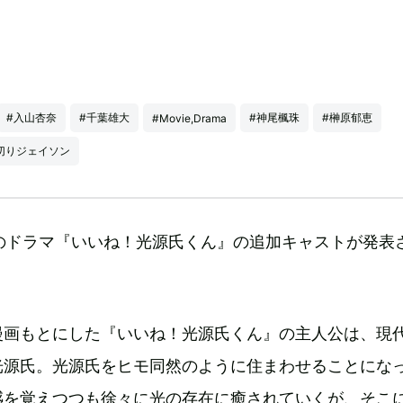
#入山杏奈
#千葉雄大
#神尾楓珠
#榊原郁恵
#Movie,Drama
切りジェイソン
中のドラマ『いいね！光源氏くん』の追加キャストが発表
漫画もとにした『いいね！光源氏くん』の主人公は、現
光源氏。光源氏をヒモ同然のように住まわせることになっ
感を覚えつつも徐々に光の存在に癒されていくが、そこ