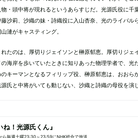
人物・頭中将が現れるというあらすじだ。光源氏役に千
伊藤沙莉、沙織の妹・詩織役に入山杏奈、光のライバル
桐山漣がキャスティング。
されたのは、厚切りジェイソンと榊原郁恵。厚切りジェ
イの海岸を歩いていたときに知りあった物理学者で、光
めのキーマンとなるフィリップ役、榊原郁恵は、おおら
光源氏と中将がいても動じない、沙織と詩織の母役を演
いね！光源氏くん』
から毎週土曜23:30～23:59にNHK総合で放送