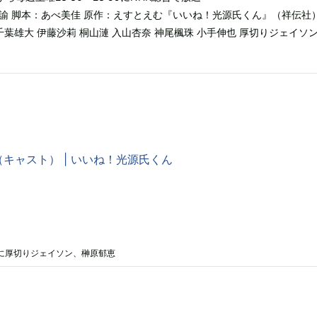
諭 脚本：あべ美佳 原作：えすとえむ『いいね！光源氏くん』（祥伝社）
千葉雄大 伊藤沙莉 桐山漣 入山杏奈 神尾楓珠 小手伸也 厚切りジェイソン
キャスト） | いいね！光源氏くん
に厚切りジェイソン、榊原郁恵