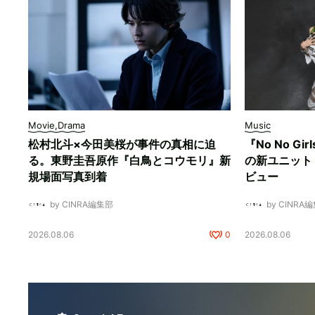
Movie,Drama
Music
松村北斗×今田美桜が事件の真相に迫
『No No Gi
る。東野圭吾原作『白鳥とコウモリ』新
の新ユニット「
規場面写真到着
ビュー
by CINRA編集部
by CINRA
2026.08.06
0
2026.08.06