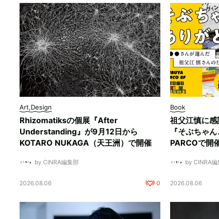
Art,Design
Book
Rhizomatiksの個展『After
祖父江慎に感
Understanding』が9月12日から
『そぶちゃん
KOTARO NUKAGA（天王洲）で開催
PARCOで開
by CINRA編集部
by CINRA
2026.08.06
0
2026.08.06