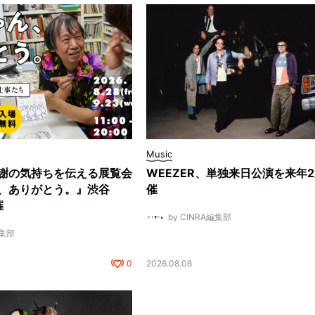
Music
謝の気持ちを伝える展覧会
WEEZER、単独来日公演を来年
、ありがとう。』渋谷
催
催
by CINRA編集部
編集部
0
2026.08.06