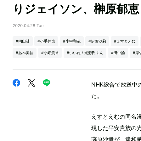
りジェイソン、榊原郁恵
2020.04.28 Tue
#桐山漣
#小手伸也
#小中和哉
#伊藤沙莉
#えすとえむ
#あべ美佳
#小畑貴裕
#いいね！光源氏くん
#田中諭
#厚
NHK総合で放送
た。
えすとえむの同名
現した平安貴族の
藤原沙織が、違和