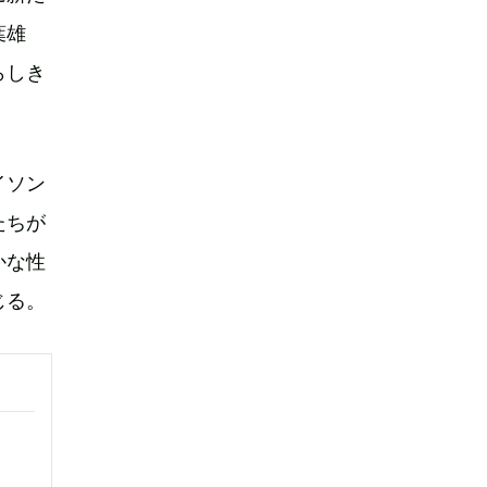
葉雄
らしき
イソン
たちが
かな性
じる。