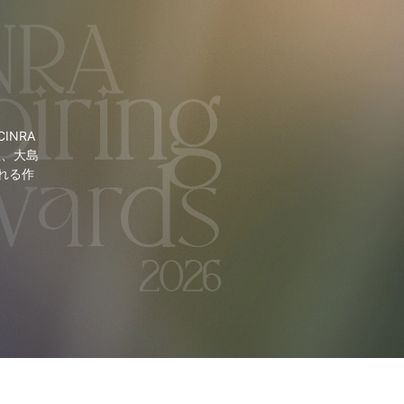
NRA
里、大島
れる作