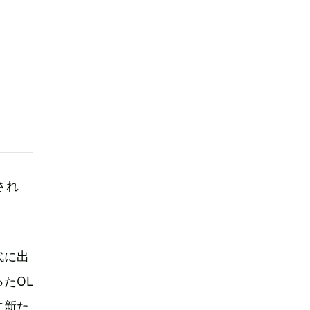
され
代に出
たOL
に新た