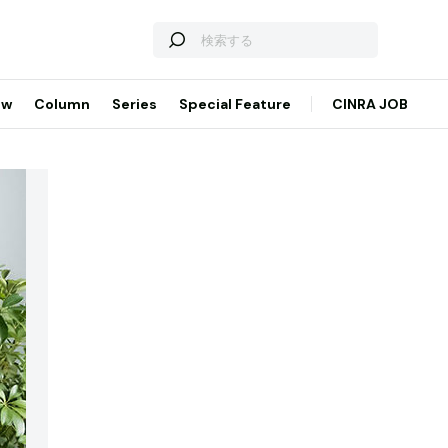
ew
Column
Series
Special Feature
CINRA JOB