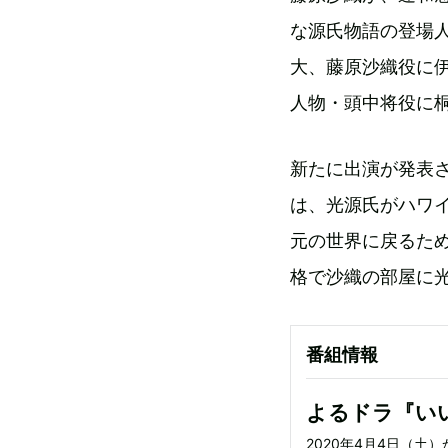
な源氏物語の登場
大、藤原沙織役に
人物・頭中将役に
新たに出演が発表
は、光源氏がハワ
元の世界に戻るた
格で沙織の部屋に
番組情報
よるドラ『い
2020年4月4日（土）