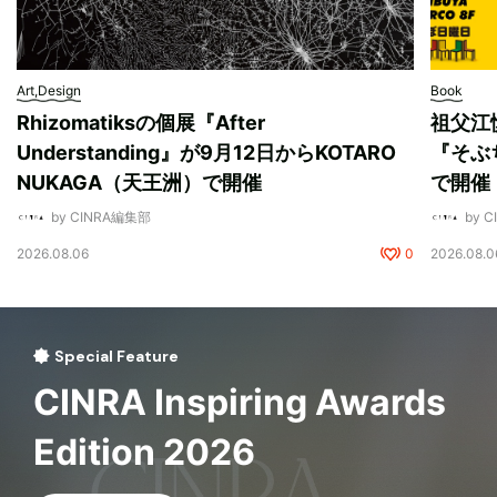
Art,Design
Book
Rhizomatiksの個展『After
祖父江
Understanding』が9月12日からKOTARO
『そぶ
NUKAGA（天王洲）で開催
で開催
by CINRA編集部
by 
2026.08.06
0
2026.08.0
Special Feature
CINRA Inspiring Awards
Edition 2026