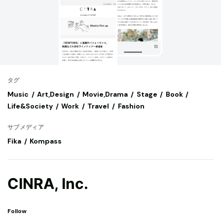
タグ
Music
Art,Design
Movie,Drama
Stage
Book
Life&Society
Work
Travel
Fashion
サブメディア
Fika
Kompass
CINRA, Inc.
Follow