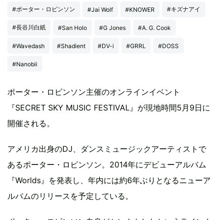
#ポーター・ロビンソン
#キズナアイ
#Jai Wolf
#KNOWER
#長谷川白紙
#San Holo
#G Jones
#A. G. Cook
#Wavedash
#Shadient
#DV-i
#GRRL
#DOSS
#Nanobii
ポーター・ロビンソン主催のオンラインイベント
『SECRET SKY MUSIC FESTIVAL』が現地時間5月9日に
開催される。
アメリカ出身のDJ、ダンスミュージックアーティストで
あるポーター・ロビンソン。2014年にデビューアルバム
『Worlds』を発表し、年内には約6年ぶりとなるニューア
ルバムのリリースを予定している。