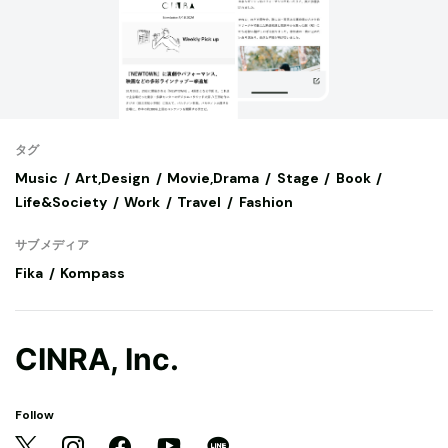
タグ
Music
Art,Design
Movie,Drama
Stage
Book
Life&Society
Work
Travel
Fashion
サブメディア
Fika
Kompass
CINRA, Inc.
Follow