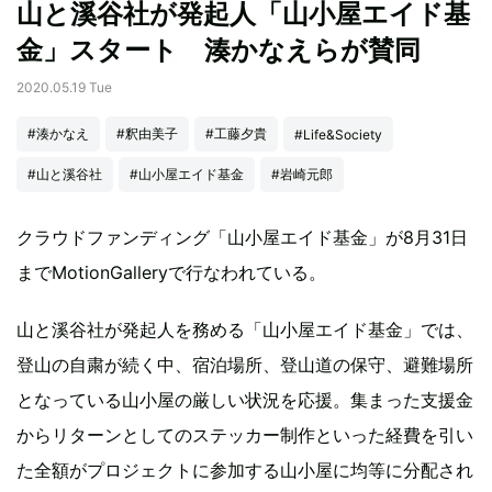
山と溪谷社が発起人「山小屋エイド基
金」スタート 湊かなえらが賛同
2020.05.19 Tue
#湊かなえ
#釈由美子
#工藤夕貴
#Life&Society
#山と溪谷社
#山小屋エイド基金
#岩崎元郎
クラウドファンディング「山小屋エイド基金」が8月31日
までMotionGalleryで行なわれている。
山と溪谷社が発起人を務める「山小屋エイド基金」では、
登山の自粛が続く中、宿泊場所、登山道の保守、避難場所
となっている山小屋の厳しい状況を応援。集まった支援金
からリターンとしてのステッカー制作といった経費を引い
た全額がプロジェクトに参加する山小屋に均等に分配され