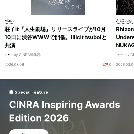
Music
Art,Design
荘子it『人生劇場』リリースライブが10月
Rhizo
10日に渋谷WWWで開催。illicit tsuboiと
Unde
共演
NUK
by CINRA編集部
by 
2026.08.06
0
2026.08.0
Special Feature
CINRA Inspiring Awards
Edition 2026