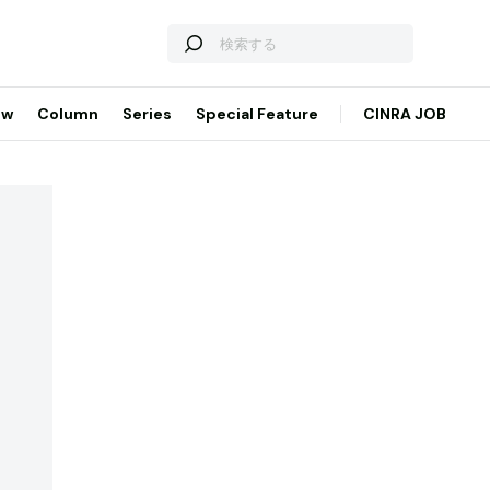
ew
Column
Series
Special Feature
CINRA JOB