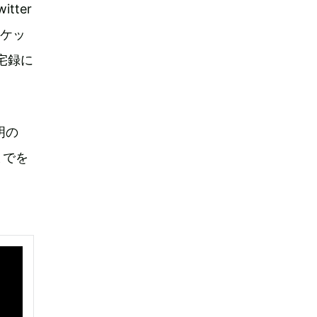
ter
ャケッ
宅録に
明の
までを