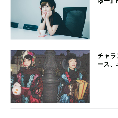
ゅー』F
チャラ
ース、