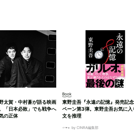
Book
野太賀・中村蒼が語る映画
東野圭吾『永遠の記憶』発売記念
。「日本必敗」でも戦争へ
ペーン第3弾。東野圭吾お気に入
気の正体
文を推理
by CINRA編集部