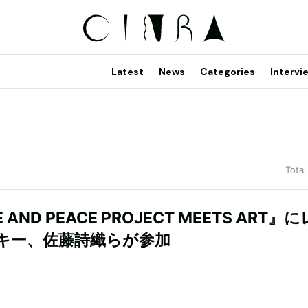
Latest
News
Categories
Intervi
Total
 AND PEACE PROJECT MEETS ART』
キー、佐藤詩織らが参加