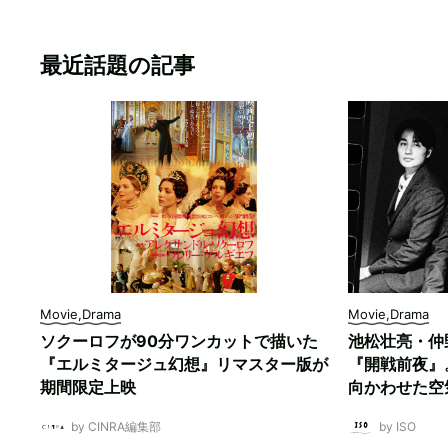
最近話題の記事
Movie,Drama
Movie,Drama
ソクーロフが90分ワンカットで描いた
池松壮亮・仲
『エルミタージュ幻想』リマスター版が
『開戦前夜』
期間限定上映
向かわせた空
by CINRA編集部
by ISO