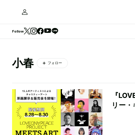
Follow
小春
フォロー
『LOVE
リー・