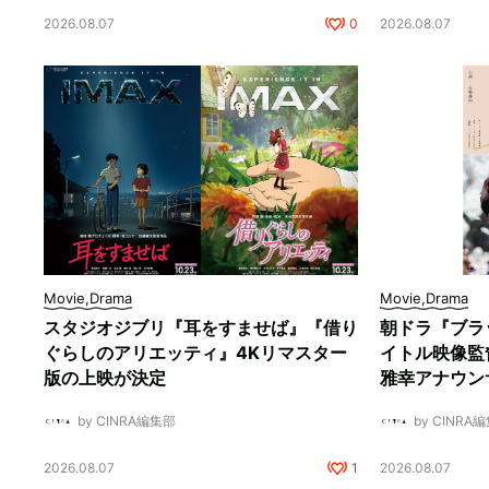
2026.08.07
0
2026.08.07
Movie,Drama
Movie,Drama
スタジオジブリ『耳をすませば』『借り
朝ドラ『ブラ
ぐらしのアリエッティ』4Kリマスター
イトル映像監
版の上映が決定
雅幸アナウン
by CINRA編集部
by CINRA
2026.08.07
1
2026.08.07