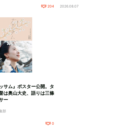
204
2026.08.07
ッサム』ポスター公開。タ
督は奥山大史、語りは三條
サー
編集部
0