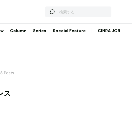
ew
Column
Series
Special Feature
CINRA JOB
 8 Posts
にレス