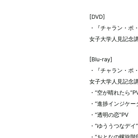
[DVD]
・『チャラン・ポ・
女子大学人見記念講堂 
[Blu-ray]
・『チャラン・ポ・
女子大学人見記念講堂 
・“空が晴れたら”P
・“進捗インジケータ
・“透明の恋”PV
・“ゆううつなデイ”
・“おとなの螺旋階