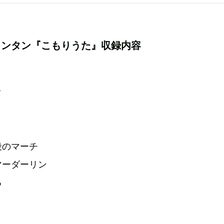
ランタン『こもりうた』収録内容
タ
段のマーチ
マーダーリン
る