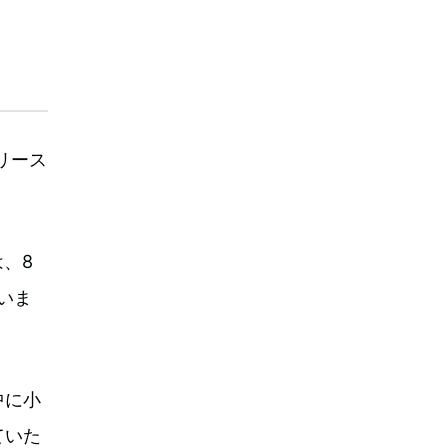
リース
、8
いま
中に小
ていた