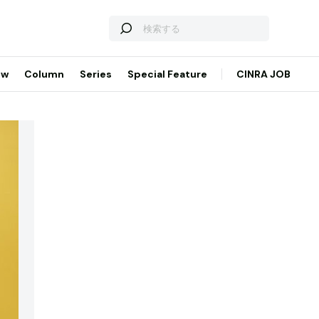
ew
Column
Series
Special Feature
CINRA JOB