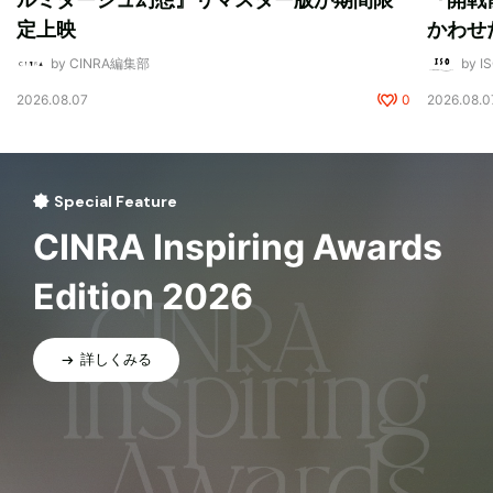
定上映
かわせ
by CINRA編集部
by I
2026.08.07
0
2026.08.0
Special Feature
CINRA Inspiring Awards
Edition 2026
詳しくみる