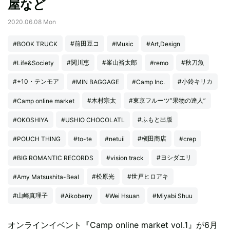
屋など
2020.06.08 Mon
#前田豆コ
#BOOK TRUCK
#Music
#Art,Design
#関川恵
#峯山裕太郎
#秋刀魚
#Life&Society
#remo
#+10・テンモア
#小鈴キリカ
#MIN BAGGAGE
#Camp Inc.
#木村宗太
#東京フルーツ“果物の達人”
#Camp online market
#ふもと出版
#OKOSHIYA
#USHIO CHOCOLATL
#槇田商店
#POUCH THING
#to-te
#netuii
#crep
#ヨシダエリ
#BIG ROMANTIC RECORDS
#vision track
#松原光
#世戸ヒロアキ
#Amy Matsushita-Beal
#山崎真理子
#Aikoberry
#Wei Hsuan
#Miyabi Shuu
オンラインイベント『Camp online market vol.1』が6月