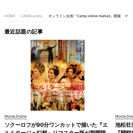
HOME
Life&Society
オンライン企画『Camp online market』開催
最近話題の記事
Movie,Drama
Movie,Dr
ソクーロフが90分ワンカットで描いた『エ
池松壮
ルミタージュ幻想』リマスター版が期間限
『開戦