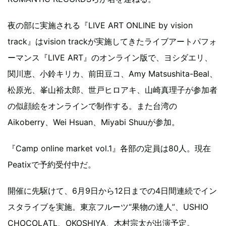
夜の部に実施される『LIVE ART ONLINE by vision
track』はvision trackが実施してきたライブアートパフォ
ーマンス『LIVE ART』のオンライン版で、ヨシダエリ、
関川恵、小鈴キリカ、前田豆コ、Amy Matsushita-Beal、
松原光、峯山裕太郎、世戸ヒロアキ、山崎真理子が参加者
の似顔絵をオンラインで制作する。また台湾の
Aikoberry、Wei Hsuan、Miyabi Shuuが参加。
『Camp online market vol.1』各部の定員は80人。現在
Peatixで予約受付中だ。
開催に先駆けて、6月9日から12日までの4日間連続でイン
スタライブを実施。東京フルーツ“果物の達人”、USHIO
CHOCOLATL、OKOSHIYA、木村宗太が出演予定。