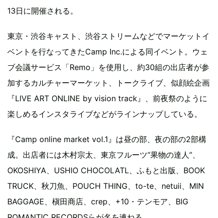
13日に開催される。
東京・渋谷キャスト、渋谷ストリームなどでマーケットイ
ベントを行なってきたCamp Inc.による同イベント。ウェ
ブ会議サービス「Remo」を使用し、約30組の出店者が参
加するカルチャーマーケット、トークライブ、似顔絵企画
『LIVE ART ONLINE by vision track』、前夜祭のように
楽しめるインスタライブなどがラインナップしている。
『Camp online market vol.1』は昼の部、夜の部の2部構
成。出店者には木村宗太、東京フルーツ“果物の達人”、
OKOSHIYA、USHIO CHOCOLATL、ふもと出版、BOOK
TRUCK、秋刀魚、POUCH THING、to-te、netuii、MIN
BAGGAGE、槇田商店、crep、+10・テンモア、BIG
ROMANTIC RECORDSらが名を連ねる。