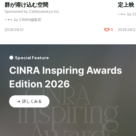
群が溶け込む空間
定上映
Sponsored by Cattleyatokyo Inc.
by 
by CINRA編集部
2026.08.10
0
2026.08.0
Special Feature
CINRA Inspiring Awards
Edition 2026
詳しくみる