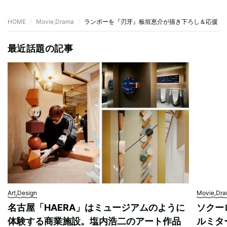
HOME
Movie,Drama
ランボーを『刃牙』板垣恵介が描き下ろし＆応援 
最近話題の記事
Art,Design
Movie,Dr
名古屋「HAERA」はミュージアムのように
ソクー
体験する商業施設。塩内浩二のアート作品
ルミタ