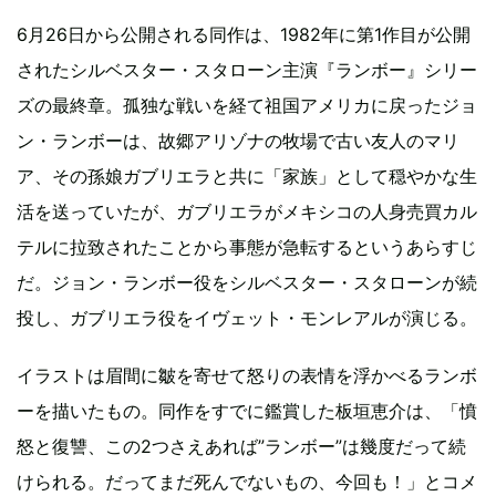
6月26日から公開される同作は、1982年に第1作目が公開
されたシルベスター・スタローン主演『ランボー』シリー
ズの最終章。孤独な戦いを経て祖国アメリカに戻ったジョ
ン・ランボーは、故郷アリゾナの牧場で古い友人のマリ
ア、その孫娘ガブリエラと共に「家族」として穏やかな生
活を送っていたが、ガブリエラがメキシコの人身売買カル
テルに拉致されたことから事態が急転するというあらすじ
だ。ジョン・ランボー役をシルベスター・スタローンが続
投し、ガブリエラ役をイヴェット・モンレアルが演じる。
イラストは眉間に皺を寄せて怒りの表情を浮かべるランボ
ーを描いたもの。同作をすでに鑑賞した板垣恵介は、「憤
怒と復讐、この2つさえあれば”ランボー”は幾度だって続
けられる。だってまだ死んでないもの、今回も！」とコメ