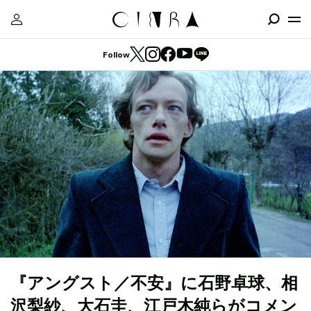
Follow
『アングスト／不安』に石野卓球、相
沢梨紗、大石圭、江戸木純らがコメン