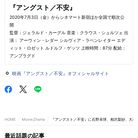
『アングスト／不安』
2020年7月3日（金）からシネマート新宿ほか全国で順次公
開
監督：ジェラルド・カーグル 音楽：クラウス・シュルツェ 出
演： アーウィン・レダー シルヴィア・ラベンレイター エデ
ィット・ロゼット ルドルフ・ゲッツ 上映時間：87分 配給：
アンプラグド
映画『アングスト／不安』オフィシャルサイト
HOME
Movie,Drama
『アングスト／不安』に石野卓球、相沢梨紗、大石
最近話題の記事