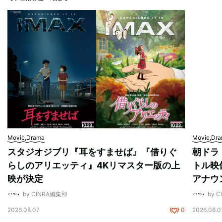
Movie,Drama
Movie,Dr
スタジオジブリ『耳をすませば』『借りぐ
朝ドラ
らしのアリエッティ』4Kリマスター版の上
トル映
映が決定
アナウ
by CINRA編集部
by 
2026.08.07
0
2026.08.0