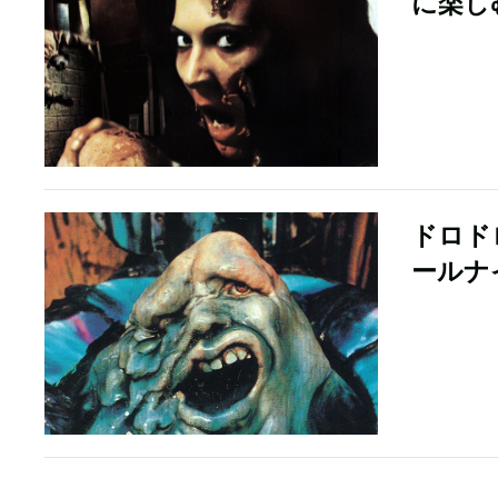
に楽し
ドロド
ールナ