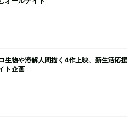
むオールナイト
ロ生物や溶解人間描く4作上映、新生活応
イト企画