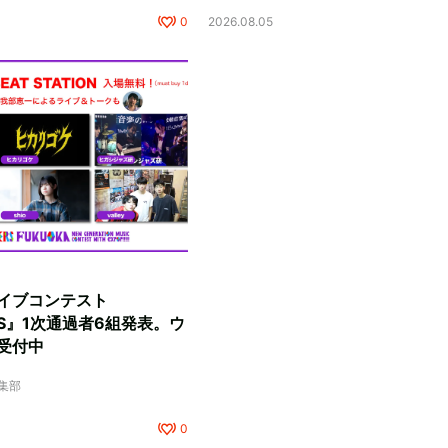
0
2026.08.05
イブコンテスト
RS』1次通過者6組発表。ウ
受付中
編集部
0