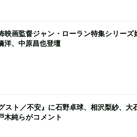
怖映画監督ジャン・ローラン特集シリーズ
橋洋、中原昌也登壇
グスト／不安』に石野卓球、相沢梨紗、大
戸木純らがコメント