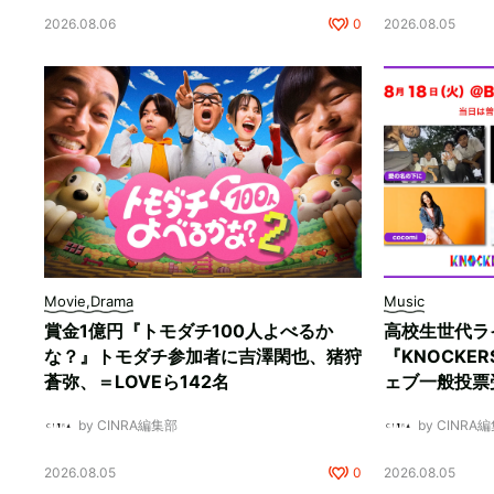
2026.08.06
0
2026.08.05
Movie,Drama
Music
賞金1億円『トモダチ100人よべるか
高校生世代ラ
な？』トモダチ参加者に吉澤閑也、猪狩
『KNOCKE
蒼弥、＝LOVEら142名
ェブ一般投票
by CINRA編集部
by CINRA
2026.08.05
0
2026.08.05