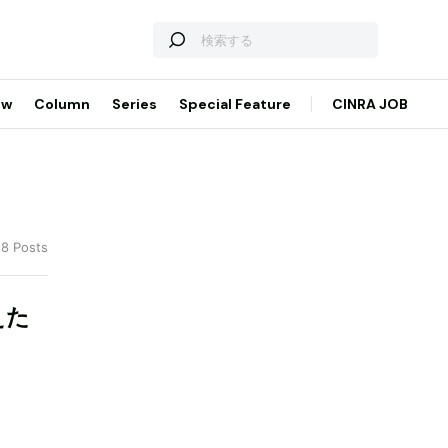
ew
Column
Series
Special Feature
CINRA JOB
 8 Posts
えた