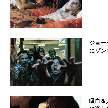
ジョー
にゾン
吸血＆