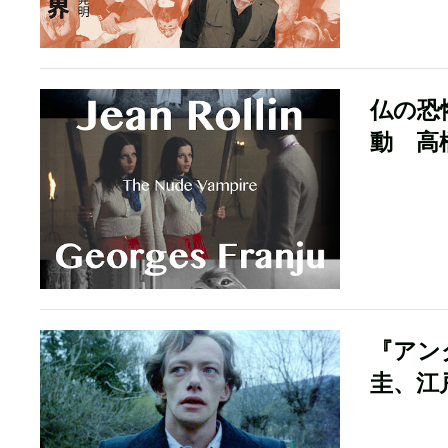
仏の恐
動 高
『アン
圭、江