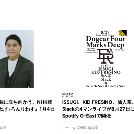
Music
独に立ち向かう。NHK夜
ISSUGI、KID FRESINO、仙人掌
ねす♪ろんりねす』1月4日
5lackの4マンライブが8月27日
Spotify O-Eastで開催
編集部
by CINRA編集部