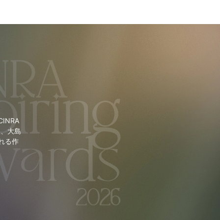
NRA
里、大島
れる作