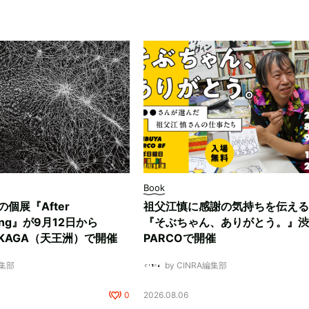
Book
ksの個展『After
祖父江慎に感謝の気持ちを伝える
ding』が9月12日から
『そぶちゃん、ありがとう。』渋
NUKAGA（天王洲）で開催
PARCOで開催
編集部
by CINRA編集部
0
2026.08.06