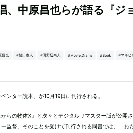
唱、中原昌也らが語る『ジ
原昌也
#樋口泰人
#田野辺尚人
#マキヒ
#Movie,Drama
#Book
ペンター読本』が10月19日に刊行される。
星からの物体X』と次々とデジタルリマスター版が公開
ター監督。そのことを受けて刊行される同書では、「わ