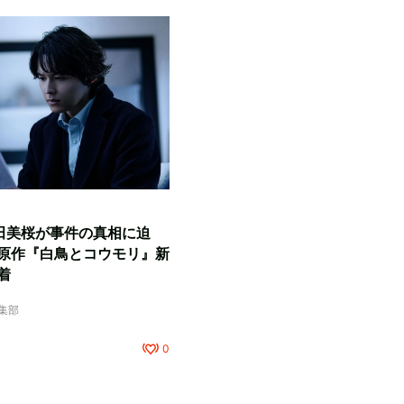
田美桜が事件の真相に迫
原作『白鳥とコウモリ』新
着
編集部
0