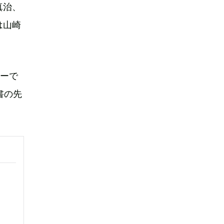
真治、
は山崎
リーで
書の先