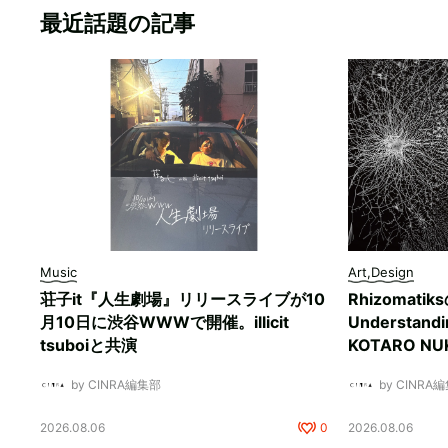
最近話題の記事
Music
Art,Design
荘子it『人生劇場』リリースライブが10
Rhizomati
月10日に渋谷WWWで開催。illicit
Understan
tsuboiと共演
KOTARO 
by CINRA編集部
by CINRA
2026.08.06
0
2026.08.06