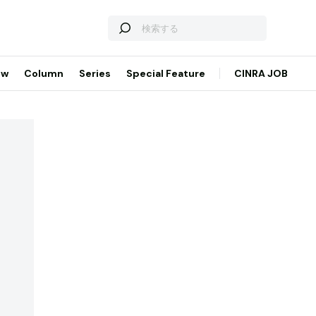
ew
Column
Series
Special Feature
CINRA JOB