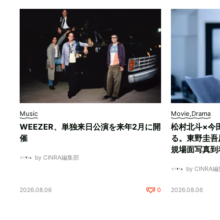
Music
Movie,Drama
WEEZER、単独来日公演を来年2月に開
松村北斗×今
催
る。東野圭吾
規場面写真到
by CINRA編集部
by CINRA
2026.08.06
0
2026.08.06