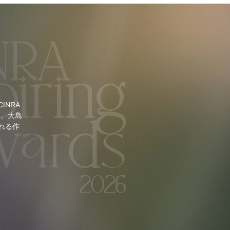
NRA
里、大島
れる作