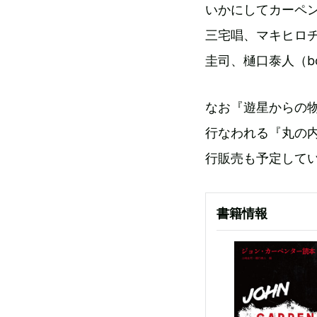
いかにしてカーペ
三宅唱、マキヒロ
圭司、樋口泰人（b
なお『遊星からの
行なわれる『丸の内
行販売も予定して
書籍情報