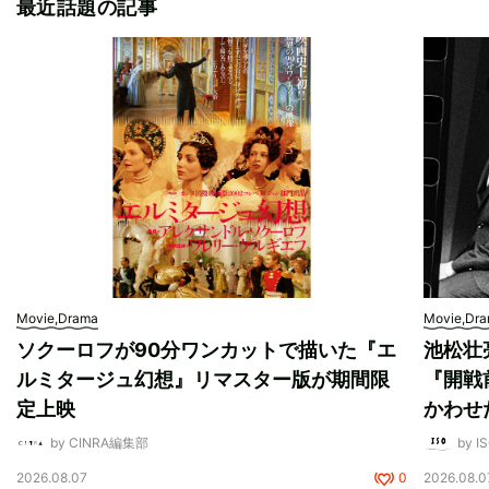
最近話題の記事
Movie,Drama
Movie,Dr
ソクーロフが90分ワンカットで描いた『エ
池松壮
ルミタージュ幻想』リマスター版が期間限
『開戦
定上映
かわせ
by CINRA編集部
by I
2026.08.07
0
2026.08.0