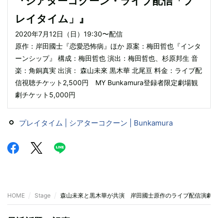
『シアターコクーン・ライブ配信「プ
レイタイム」』
2020年7月12日（日）19:30〜配信
原作：岸田國士『恋愛恐怖病』ほか 原案：梅田哲也『インタ
ーンシップ』 構成：梅田哲也 演出：梅田哲也、杉原邦生 音
楽：角銅真実 出演： 森山未來 黒木華 北尾亘 料金：ライブ配
信視聴チケット2,500円 MY Bunkamura登録者限定劇場観
劇チケット5,000円
プレイタイム | シアターコクーン | Bunkamura
HOME
Stage
森山未來と黒木華が共演 岸田國士原作のライブ配信演劇『