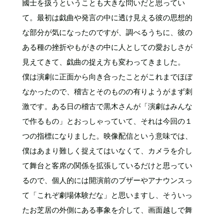
國士を扱うということも大きな問いだと思ってい
て。最初は戯曲や発言の中に透け見える彼の思想的
な部分が気になったのですが、調べるうちに、彼の
ある種の挫折やもがきの中に人としての愛おしさが
見えてきて、戯曲の捉え方も変わってきました。
僕は演劇に正面から向き合ったことがこれまでほぼ
なかったので、稽古とそのものの有りようがまず刺
激です。ある日の稽古で黒木さんが「演劇はみんな
で作るもの」とおっしゃっていて、それは今回の１
つの指標になりました。映像配信という意味では、
僕はあまり難しく捉えてはいなくて、カメラを介し
て舞台と客席の関係を拡張しているだけと思ってい
るので、個人的には開演前のブザーやアナウンスっ
て「これぞ劇場体験だな」と思いますし、そういっ
たお芝居の外側にある事象を介して、画面越しで舞