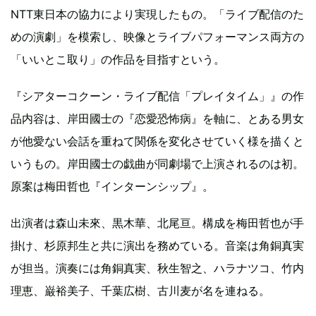
NTT東日本の協力により実現したもの。「ライブ配信のた
めの演劇」を模索し、映像とライブパフォーマンス両方の
「いいとこ取り」の作品を目指すという。
『シアターコクーン・ライブ配信「プレイタイム」』の作
品内容は、岸田國士の『恋愛恐怖病』を軸に、とある男女
が他愛ない会話を重ねて関係を変化させていく様を描くと
いうもの。岸田國士の戯曲が同劇場で上演されるのは初。
原案は梅田哲也『インターンシップ』。
出演者は森山未來、黒木華、北尾亘。構成を梅田哲也が手
掛け、杉原邦生と共に演出を務めている。音楽は角銅真実
が担当。演奏には角銅真実、秋生智之、ハラナツコ、竹内
理恵、巌裕美子、千葉広樹、古川麦が名を連ねる。