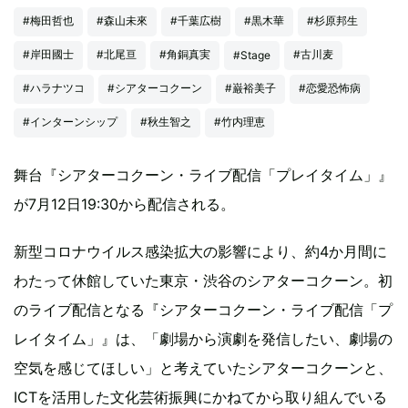
#梅田哲也
#森山未來
#千葉広樹
#黒木華
#杉原邦生
#岸田國士
#北尾亘
#角銅真実
#古川麦
#Stage
#ハラナツコ
#シアターコクーン
#巌裕美子
#恋愛恐怖病
#インターンシップ
#秋生智之
#竹内理恵
舞台『シアターコクーン・ライブ配信「プレイタイム」』
が7月12日19:30から配信される。
新型コロナウイルス感染拡大の影響により、約4か月間に
わたって休館していた東京・渋谷のシアターコクーン。初
のライブ配信となる『シアターコクーン・ライブ配信「プ
レイタイム」』は、「劇場から演劇を発信したい、劇場の
空気を感じてほしい」と考えていたシアターコクーンと、
ICTを活用した文化芸術振興にかねてから取り組んでいる