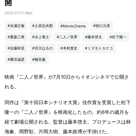
開
2020.07.01 Wed
#永瀬正敏
#土居志央梨
#牧口元美
#Movie,Drama
#重森三果
#水上竜士
#二人ノ世界
#藤本啓太
#松下隆一
#近藤和見
#宮川はるの
#木村貴史
#ミズモトカナコ
#勝谷誠彦
#楠見薫
映画『二人ノ世界』が7月10日からイオンシネマで公開さ
れる。
同作は『第十回日本シナリオ大賞』佳作賞を受賞した松下
隆一の『二人ノ世界』を映画化したもの。約6年の歳月を
経て劇場公開される。監督は藤本啓太。プロデュースは林
海象、岡野彰、片岡大樹、藤本政博が手掛けた。