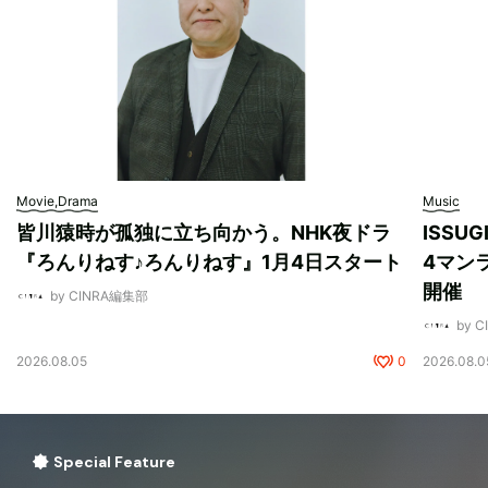
Movie,Drama
Music
皆川猿時が孤独に立ち向かう。NHK夜ドラ
ISSU
『ろんりねす♪ろんりねす』1月4日スタート
4マンラ
開催
by CINRA編集部
by 
2026.08.05
0
2026.08.0
Special Feature