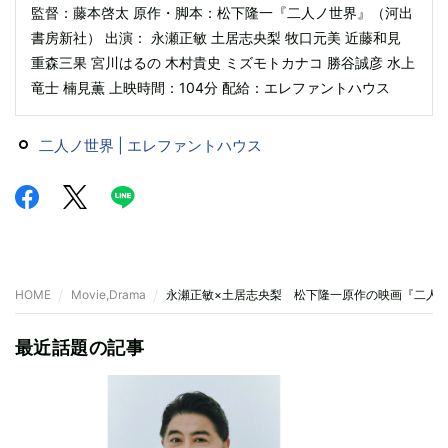
監督：藤本啓太 原作・脚本：松下隆一『二人ノ世界』（河出
書房新社） 出演： 永瀬正敏 土居志央梨 牧口元美 近藤和見
重森三果 宮川はるの 木村貴史 ミズモトカナコ 勝谷誠彦 水上
竜士 楠見薫 上映時間：104分 配給：エレファントハウス
二人ノ世界 | エレファントハウス
HOME
Movie,Drama
永瀬正敏×土居志央梨 松下隆一原作の映画『二人ノ
最近話題の記事