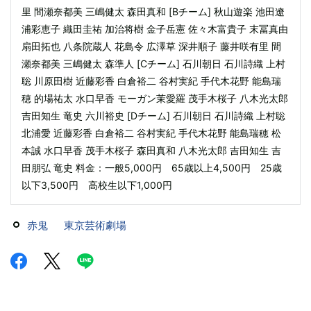
里 間瀬奈都美 三嶋健太 森田真和 [Bチーム] 秋山遊楽 池田遼
浦彩恵子 織田圭祐 加治将樹 金子岳憲 佐々木富貴子 末冨真由
扇田拓也 八条院蔵人 花島令 広澤草 深井順子 藤井咲有里 間
瀬奈都美 三嶋健太 森準人 [Cチーム] 石川朝日 石川詩織 上村
聡 川原田樹 近藤彩香 白倉裕二 谷村実紀 手代木花野 能島瑞
穂 的場祐太 水口早香 モーガン茉愛羅 茂手木桜子 八木光太郎
吉田知生 竜史 六川裕史 [Dチーム] 石川朝日 石川詩織 上村聡
北浦愛 近藤彩香 白倉裕二 谷村実紀 手代木花野 能島瑞穂 松
本誠 水口早香 茂手木桜子 森田真和 八木光太郎 吉田知生 吉
田朋弘 竜史 料金：一般5,000円 65歳以上4,500円 25歳
以下3,500円 高校生以下1,000円
赤鬼 東京芸術劇場