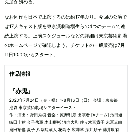
克彦が務める。
なお同作を日本で上演するのは約17年ぶり。今回の公演で
は17人キャスト版を東京演劇道場生らの4つのチームで連
続上演する。上演スケジュールなどの詳細は東京芸術劇場
のホームページで確認しよう。チケットの一般販売は7月
11日10:00からスタート。
作品情報
『赤鬼』
2020年7月24日（金・祝）〜8月16日（日） 会場：東京都
池袋 東京芸術劇場シアターイースト
作・演出：野田秀樹 音楽：原摩利彦 出演者 [Aチーム] 池田遼
織田圭祐 金子岳憲 木山廉彬 河内大和 佐々木富貴子 末冨真由
扇田拓也 夏子 八条院蔵人 花島令 広澤草 深井順子 藤井咲有