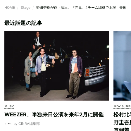
HOME
Stage
野田秀樹が作・演出、『赤鬼』4チーム編成で上演 美術・
最近話題の記事
Music
Movie,Dr
WEEZER、単独来日公演を来年2月に開催
松村北
野圭吾
by CINRA編集部
真到着