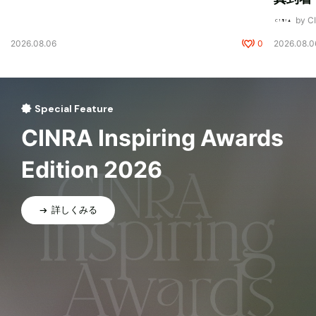
by 
2026.08.06
0
2026.08.0
Special Feature
CINRA Inspiring Awards
Edition 2026
詳しくみる