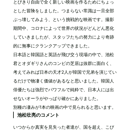
とびきり自由で全く新しい映画を作るためにちょっ
とした冒険をしました。つまらない常識は一旦全部
ぶっ壊してみよう、という挑戦的な映画です。撮影
期間中、コロナによって世界の状況がどんどん悪化
していきましたが、スタッフたちの努力により奇跡
的に無事にクランクアップできました。
日本語と韓国語と英語が飛び交う現場の中で、池松
君とオダギリさんのコンビの芝居は抜群に面白く、
考えてみれば日本の天才2人が韓国で兄弟を演じてい
るだけで物凄く価値があるなと思いました。韓国人
俳優たちは強烈でパワフルで純粋で、日本人には出
せないオーラがやっぱり確かにありました。
別種の凄みが1本の映画の中で見られると思います。
池松壮亮のコメント
いつからか真実を見失った者達が、国を超え、こび