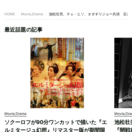
HOME
Movie,Drama
池松壮亮、チェ・ヒソ、オダギリジョー共演 石井
最近話題の記事
Movie,Drama
Movie,Dr
ソクーロフが90分ワンカットで描いた『エ
池松壮
ルミタージュ幻想』リマスター版が期間限
『開戦