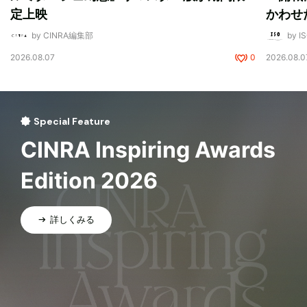
定上映
かわせ
by CINRA編集部
by I
2026.08.07
0
2026.08.0
Special Feature
CINRA Inspiring Awards
Edition 2026
詳しくみる