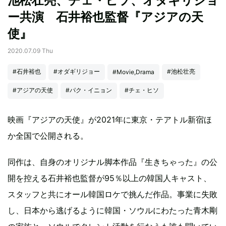
池松壮亮、チェ・ヒソ、オダギリジョ
ー共演 石井裕也監督『アジアの天
使』
2020.07.09 Thu
#石井裕也
#オダギリジョー
#池松壮亮
#Movie,Drama
#アジアの天使
#パク・イニョン
#チェ・ヒソ
映画『アジアの天使』が2021年に東京・テアトル新宿ほ
か全国で公開される。
同作は、自身のオリジナル脚本作品『生きちゃった』の公
開を控える石井裕也監督が95％以上の韓国人キャスト、
スタッフと共にオール韓国ロケで挑んだ作品。事業に失敗
し、日本から逃げるように韓国・ソウルにわたった青木剛