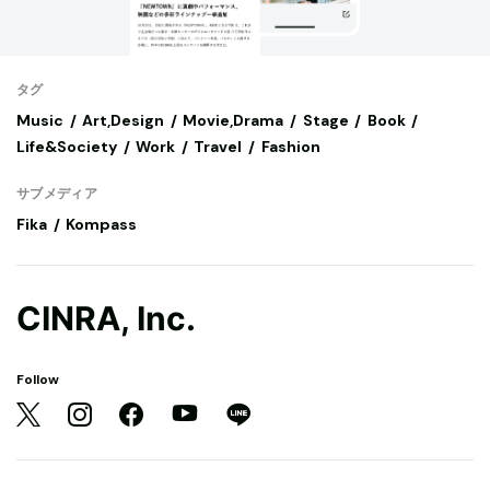
タグ
Music
Art,Design
Movie,Drama
Stage
Book
Life&Society
Work
Travel
Fashion
サブメディア
Fika
Kompass
CINRA, Inc.
Follow