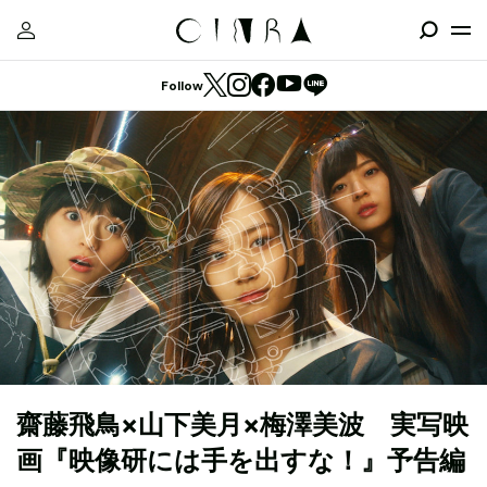
Follow
齋藤飛鳥×山下美月×梅澤美波 実写映
画『映像研には手を出すな！』予告編