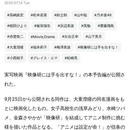
2020.07.14 Tue
#高嶋政宏
#松本若菜
#鈴之助
#山中聡
#乃木坂46
#桜田ひより
#板垣瑞生
#浜辺美波
#英勉
#齋藤飛鳥
#赤楚衛二
#出合正幸
#山下美月
#Movie,Drama
#大童澄瞳
#福本莉子
#梅澤美波
#映像研には手を出すな！
#小西桜子
#グレイス・エマ
#松崎亮
実写映画『映像研には手を出すな！』の本予告編が公開さ
れた。
9月25日から公開される同作は、大童澄瞳の同名漫画をも
とに映画化したもの。女子高校生の浅草みどり、水崎ツバ
メ、金森さやかが「映像研」を結成してアニメ制作に挑む
様を描いた作品となる。「アニメは設定が命！」が信条の