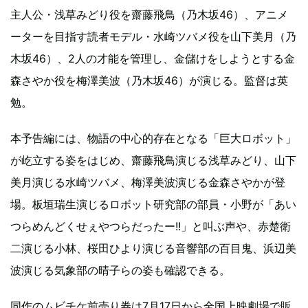
主人公・浅草みどり役を齋藤飛鳥（乃木坂46）、アニメ
ーターを目指す読者モデル・水崎ツバメ役を山下美月（乃
木坂46）、2人の才能を管理し、金儲けをしようとする金
森さやか役を梅澤美波（乃木坂46）が演じる。監督は英
勉。
本予告編には、物語の中心的存在となる「巨大ロボット」
が屹立する姿をはじめ、齋藤飛鳥演じる浅草みどり、山下
美月演じる水崎ツバメ、梅澤美波演じる金森さやかが登
場。板垣瑞生演じるロボット研究部の部員・小野が「あい
つらめんどくせぇやつらだったー!!」と叫ぶ声や、赤楚衛
二演じる小林、桜田ひより演じる音響部の百目鬼、浜辺美
波演じる気象部の晴子らの姿も確認できる。
同作のムビチケ前売り券は7月17日から全国上映劇場で販