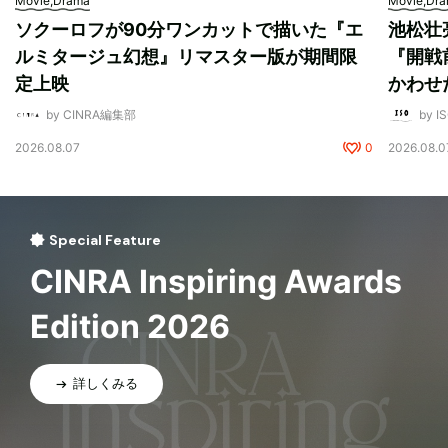
Movie,Drama
Movie,Dr
ソクーロフが90分ワンカットで描いた『エ
池松壮
ルミタージュ幻想』リマスター版が期間限
『開戦
定上映
かわせ
by CINRA編集部
by I
2026.08.07
0
2026.08.0
Special Feature
CINRA Inspiring Awards
Edition 2026
詳しくみる