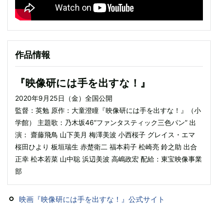
作品情報
『映像研には手を出すな！』
2020年9月25日（金）全国公開
監督：英勉 原作：大童澄瞳『映像研には手を出すな！』（小
学館） 主題歌：乃木坂46“ファンタスティック三色パン” 出
演： 齋藤飛鳥 山下美月 梅澤美波 小西桜子 グレイス・エマ
桜田ひより 板垣瑞生 赤楚衛二 福本莉子 松崎亮 鈴之助 出合
正幸 松本若菜 山中聡 浜辺美波 高嶋政宏 配給：東宝映像事業
部
映画『映像研には手を出すな！』公式サイト