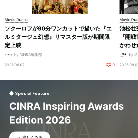
Movie,Drama
Movie,Dr
ソクーロフが90分ワンカットで描いた『エ
池松壮
ルミタージュ幻想』リマスター版が期間限
『開戦
定上映
かわせ
by CINRA編集部
by I
2026.08.07
0
2026.08.0
Special Feature
CINRA Inspiring Awards
Edition 2026
詳しくみる