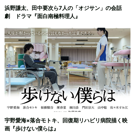
浜野謙太、田中要次ら7人の「オジサン」の会話
劇 ドラマ『面白南極料理人』
宇野愛海×落合モトキ、回復期リハビリ病院描く映
画『歩けない僕らは』