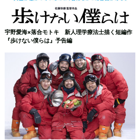
宇野愛海×落合モトキ 新人理学療法士描く短編作
『歩けない僕らは』予告編