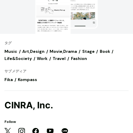
タグ
Music
Art,Design
Movie,Drama
Stage
Book
Life&Society
Work
Travel
Fashion
サブメディア
Fika
Kompass
CINRA, Inc.
Follow