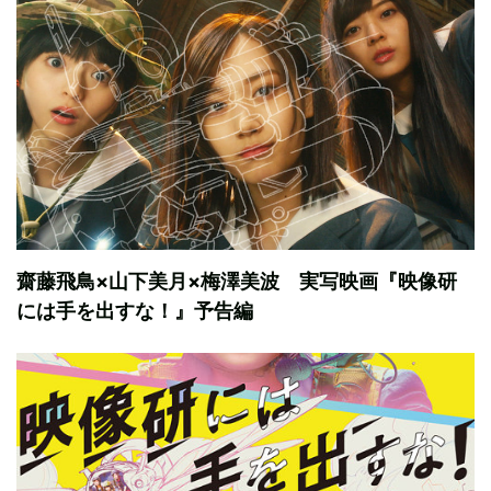
齋藤飛鳥×山下美月×梅澤美波 実写映画『映像研
には手を出すな！』予告編