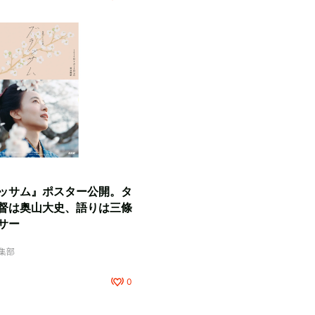
ッサム』ポスター公開。タ
督は奥山大史、語りは三條
サー
編集部
0