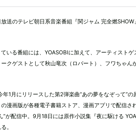
16日放送のテレビ朝日系音楽番組『関ジャム 完全燃SHO
ている番組には、YOASOBIに加えて、アーティストゲ
トークゲストとして秋山竜次（ロバート）、フワちゃん
Iが今年1月にリリースした第2弾楽曲“あの夢をなぞって”の
』の漫画版が各種電子書籍ストア、漫画アプリで配信さ
”が配信中。9月18日には原作小説集『夜に駆ける YOAS
れる。