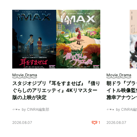
Movie,Drama
Movie,Drama
スタジオジブリ『耳をすませば』『借り
朝ドラ『ブラ
ぐらしのアリエッティ』4Kリマスター
イトル映像監
版の上映が決定
雅幸アナウン
by CINRA編集部
by CINRA
2026.08.07
1
2026.08.07