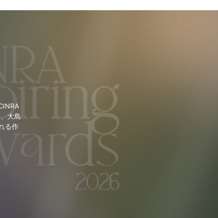
NRA
里、大島
れる作