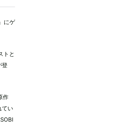
W』にゲ
ストと
が登
原作
れてい
OBI