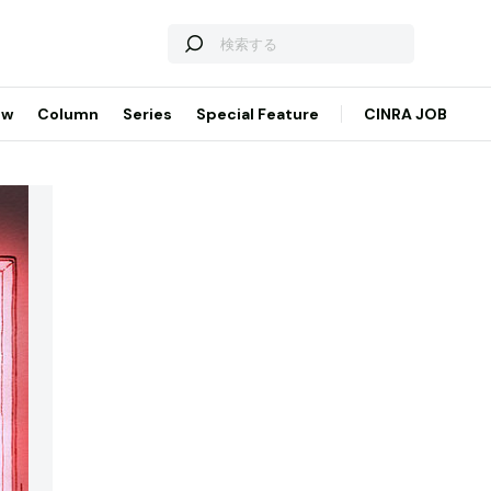
ew
Column
Series
Special Feature
CINRA JOB