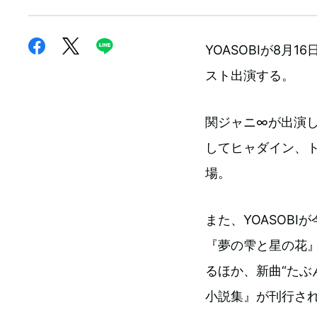
YOASOBIが8月
スト出演する。
関ジャニ∞が出演し
してヒャダイン、
場。
また、YOASOB
『夢の雫と星の花
るほか、新曲“たぶん
小説集』が刊行さ