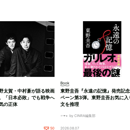
Book
野太賀・中村蒼が語る映画
東野圭吾『永遠の記憶』発売記念
。「日本必敗」でも戦争へ
ペーン第3弾。東野圭吾お気に入
気の正体
文を推理
by CINRA編集部
50
2026.08.07