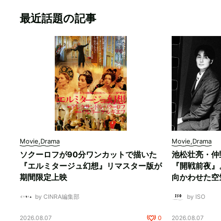
最近話題の記事
Movie,Drama
Movie,Drama
ソクーロフが90分ワンカットで描いた
池松壮亮・仲
『エルミタージュ幻想』リマスター版が
『開戦前夜』
期間限定上映
向かわせた空
by CINRA編集部
by ISO
2026.08.07
0
2026.08.07