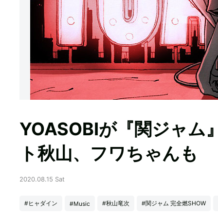
YOASOBIが『関ジャ
ト秋山、フワちゃんも
2020.08.15 Sat
#ヒャダイン
#秋山竜次
#関ジャム 完全燃SHOW
#Music